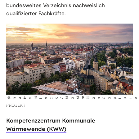
bundesweites Verzeichnis nachweislich
qualifizierter Fachkräfte.
t
s
im
©
shut
er
tock /
Max
l
ianCap
i
PROJEKT
Kompetenzzentrum Kommunale
Wärmewende (KWW)