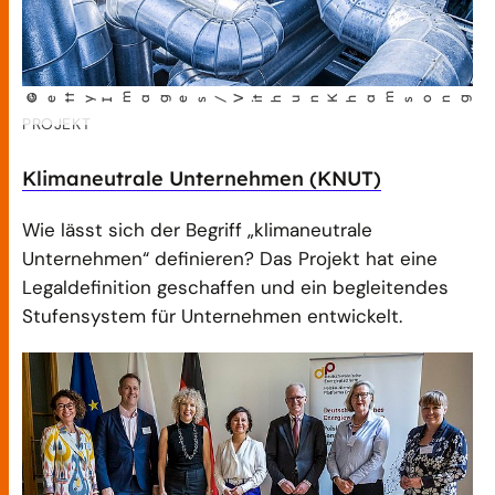
©
t
m
ages/V
i
thun Kha
m
song
Get
y I
PROJEKT
Klimaneutrale Unternehmen (KNUT)
Wie lässt sich der Begriff „klimaneutrale
Unternehmen“ definieren? Das Projekt hat eine
Legaldefinition geschaffen und ein begleitendes
Stufensystem für Unternehmen entwickelt.