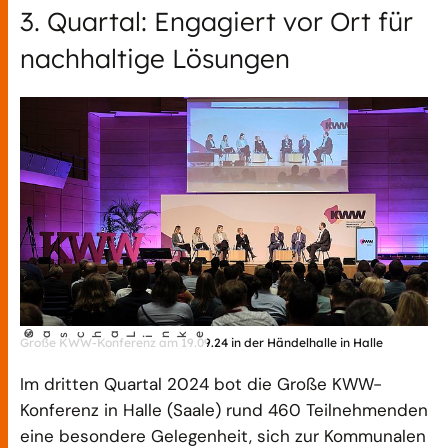
3. Quartal: Engagiert vor Ort für
nachhaltige Lösungen
©
Sascha L
nke
Große KWW-Konferenz am 19.09.24 in der Händelhalle in Halle
i
Im dritten Quartal 2024 bot die Große KWW-
Konferenz in Halle (Saale) rund 460 Teilnehmenden
eine besondere Gelegenheit, sich zur Kommunalen