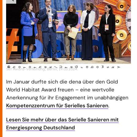
öffnet
©
Photothek/U
te G
abo
w
r
sky
Set Award-Verleihung, Berlin, 19.03.2024.
Bild
in
Im Januar durfte sich die dena über den Gold
einer
World Habitat Award freuen – eine wertvolle
vergrößerten
Anerkennung für ihr Engagement im unabhängigen
Darstellung
Kompetenzzentrum für Serielles Sanieren
.
Lesen Sie mehr über das Serielle Sanieren mit
Energiesprong Deutschland