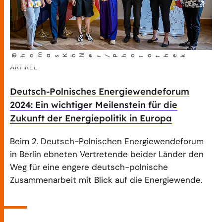
m
l
©
Tho
as
Köh
er/Photothek
ARTIKEL
Deutsch-Polnisches Energiewendeforum
2024: Ein wichtiger Meilenstein für die
Zukunft der Energiepolitik in Europa
Beim 2. Deutsch-Polnischen Energiewendeforum
in Berlin ebneten Vertretende beider Länder den
Weg für eine engere deutsch-polnische
Zusammenarbeit mit Blick auf die Energiewende.