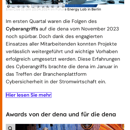
©
C
aud
us P
lug
EnerCise II am 23.04.2024 im Future Energy Lab in Berlin
l
i
f
Im ersten Quartal waren die Folgen des
Cyberangriffs
auf die dena vom November 2023
noch spürbar. Doch dank des engagierten
Einsatzes aller Mitarbeitenden konnten Projekte
verlässlich weitergeführt und wichtige Vorhaben
erfolgreich umgesetzt werden. Diese Erfahrungen
des Cyberangriffs brachte die dena im Januar in
das Treffen der Branchenplattform
Cybersicherheit in der Stromwirtschaft ein.
Hier lesen Sie mehr
Awards von der dena und für die dena