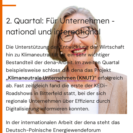
2. Quartal: Für Unternehmen -
national und international
Die Unterstützung der Entwicklung der Wirtschaft
hin zu Klimaneutralität ist ein sehr wichtiger
Bestandteil der dena-Arbeit. Im zweiten Quartal
beispielsweise schloss die dena das Projekt
„Klimaneutrale Unternehmen (KNUT)“
erfolgreich
ab. Fast zeitgleich fand die erste der KEDi-
Roadshows in Bitterfeld statt, bei der sich
regionale Unternehmen über Effizienz durch
Digitalisierung informieren konnten.
In der internationalen Arbeit der dena steht das
Deutsch-Polnische Energiewendeforum