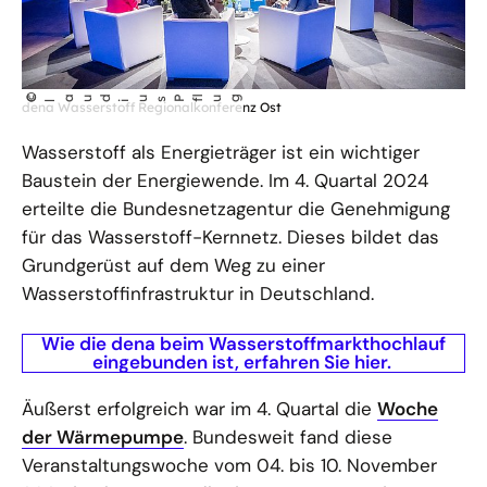
©
C
aud
us P
lug
dena Wasserstoff Regionalkonferenz Ost
l
i
f
Wasserstoff als Energieträger ist ein wichtiger
Baustein der Energiewende. Im 4. Quartal 2024
erteilte die Bundesnetzagentur die Genehmigung
für das Wasserstoff-Kernnetz. Dieses bildet das
Grundgerüst auf dem Weg zu einer
Wasserstoffinfrastruktur in Deutschland.
Wie die dena beim Wasserstoffmarkthochlauf
eingebunden ist, erfahren Sie hier.
Äußerst erfolgreich war im 4. Quartal die
Woche
der Wärmepumpe
. Bundesweit fand diese
Veranstaltungswoche vom 04. bis 10. November