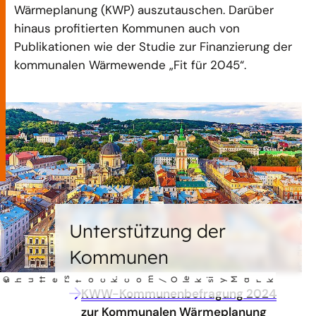
Wärmeplanung (KWP) auszutauschen. Darüber
hinaus profitierten Kommunen auch von
Publikationen wie der Studie zur Finanzierung der
kommunalen Wärmewende „Fit für 2045“.
Unterstützung der
Kommunen
t
s
.
m
e
©
/O
rk
shut
er
tock
co
ks
iy
Ma
l
KWW-Kommunenbefragung 2024
zur Kommunalen Wärmeplanung