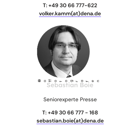
T: +49 30 66 777-622
volker.kamm(at)dena.de
©
Ho
fotog
a
r
fen
f
Sebastian Boie
Seniorexperte Presse
T: +49 30 66 777 - 168
sebastian.boie(at)dena.de