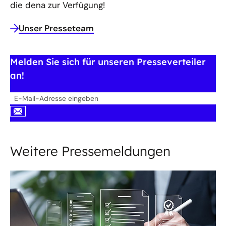
die dena zur Verfügung!
Unser Presseteam
Melden Sie sich für unseren Presseverteiler
an!
E-
Mail-
abschicken
Adresse
eingeben
Weitere Pressemeldungen