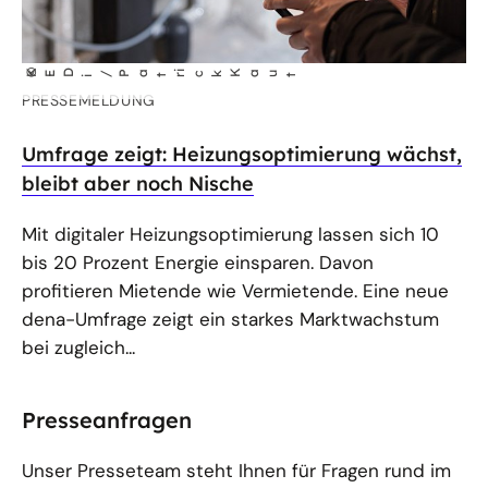
©
KED
/Pa
tr
ick Kaut
i
PRESSEMELDUNG
Umfrage zeigt: Heizungsoptimierung wächst,
bleibt aber noch Nische
Mit digitaler Heizungsoptimierung lassen sich 10
bis 20 Prozent Energie einsparen. Davon
profitieren Mietende wie Vermietende. Eine neue
dena-Umfrage zeigt ein starkes Marktwachstum
bei zugleich...
Presseanfragen
Unser Presseteam steht Ihnen für Fragen rund im