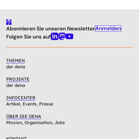
gehe
Anmelden
Abonnieren Sie unseren Newsletter
nach
oben
Folgen Sie uns auf
Linkedin
Mastodon
Youtube
THEMEN
der dena
PROJEKTE
der dena
INFOCENTER
Artikel, Events, Presse
ÜBER DIE DENA
Mission, Organisation, Jobs
KONTAKT