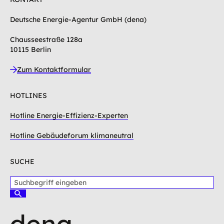
Deutsche Energie-Agentur GmbH (dena)
Chausseestraße 128a
10115 Berlin
Zum Kontaktformular
HOTLINES
Hotline Energie-Effizienz-Experten
Hotline Gebäudeforum klimaneutral
SUCHE
S
u
S
c
u
c
h
h
b