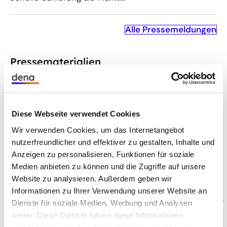
Alle Pressemeldungen
Pressematerialien
Diese Webseite verwendet Cookies
Wir verwenden Cookies, um das Internetangebot
nutzerfreundlicher und effektiver zu gestalten, Inhalte und
Anzeigen zu personalisieren, Funktionen für soziale
Medien anbieten zu können und die Zugriffe auf unsere
Website zu analysieren. Außerdem geben wir
Informationen zu Ihrer Verwendung unserer Website an
©
Ho
fotog
a
fen/Götz Sch
r
Dienste für soziale Medien, Werbung und Analysen
f
l
eser
Die Geschäftsführung der dena
weiter. Diese Dienste führen diese Informationen