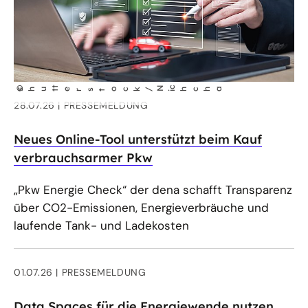
t
N
©
chcha
shut
erstock/
i
28.07.26
PRESSEMELDUNG
Neues Online-Tool unterstützt beim Kauf
verbrauchsarmer Pkw
„Pkw Energie Check“ der dena schafft Transparenz
über CO2-Emissionen, Energieverbräuche und
laufende Tank- und Ladekosten
01.07.26
PRESSEMELDUNG
Data Spaces für die Energiewende nutzen