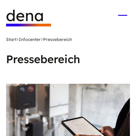
Zum
Logo
Hauptinhalt
Deutsche
springen
Energie-
Menü
öffne
Agentur
(dena)
Start
Infocenter
Pressebereich
-
zur
Pressebereich
Startseite