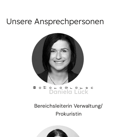
Unsere Ansprechpersonen
©
Ho
fotog
a
r
fen
f
Daniela Lück
Bereichsleiterin Verwaltung/
Prokuristin