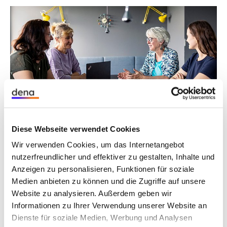
©
Diese Webseite verwendet Cookies
S
lke Reents
i
Unsere Aufgabe
Wir verwenden Cookies, um das Internetangebot
nutzerfreundlicher und effektiver zu gestalten, Inhalte und
Effiziente Prozesse, aktive Personalentwicklung
Anzeigen zu personalisieren, Funktionen für soziale
und eine moderne Infrastruktur sind
Medien anbieten zu können und die Zugriffe auf unsere
Voraussetzung für eine erfolgreiche
Website zu analysieren. Außerdem geben wir
Informationen zu Ihrer Verwendung unserer Website an
Geschäftstätigkeit. Die Verwaltung ist für alle
Dienste für soziale Medien, Werbung und Analysen
kaufmännischen, juristischen und administrativen