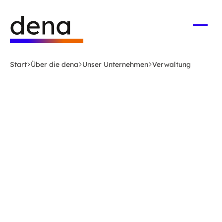
Zum
Logo
Hauptinhalt
Deutsche
springen
Energie-
Menü
öffne
Agentur
(dena)
Start
Über die dena
Unser Unternehmen
Verwaltung
-
zur
Startseite