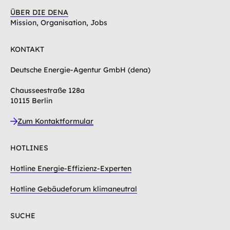
ÜBER DIE DENA
Mission, Organisation, Jobs
KONTAKT
Deutsche Energie-Agentur GmbH (dena)
Chausseestraße 128a
10115 Berlin
Zum Kontaktformular
HOTLINES
Hotline Energie-Effizienz-Experten
Hotline Gebäudeforum klimaneutral
SUCHE