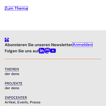
Zum Thema
gehe
Anmelden
Abonnieren Sie unseren Newsletter
nach
oben
Folgen Sie uns auf
Linkedin
Mastodon
Youtube
THEMEN
der dena
PROJEKTE
der dena
INFOCENTER
Artikel, Events, Presse