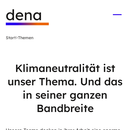
Zum
Logo
Hauptinhalt
Deutsche
springen
Energie-
Menü
öffne
Agentur
(dena)
Start
Themen
-
zur
Startseite
Klimaneutralität ist
unser Thema. Und das
in seiner ganzen
Bandbreite