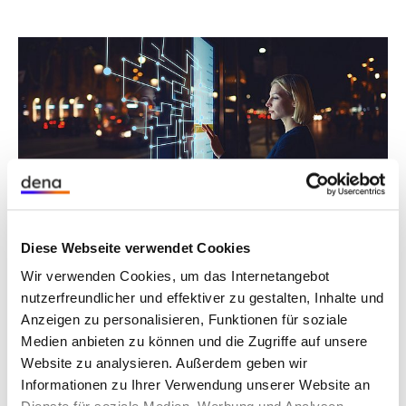
Diese Webseite verwendet Cookies
©
Lab
shutterstock/Gaud
i
Digitalisierung & Innovation
Wir verwenden Cookies, um das Internetangebot
nutzerfreundlicher und effektiver zu gestalten, Inhalte und
vorantreiben
Anzeigen zu personalisieren, Funktionen für soziale
Medien anbieten zu können und die Zugriffe auf unsere
Ein dezentrales Energiesystem mit Millionen von
Website zu analysieren. Außerdem geben wir
Erzeugern und noch mehr flexiblen Verbrauchern
Informationen zu Ihrer Verwendung unserer Website an