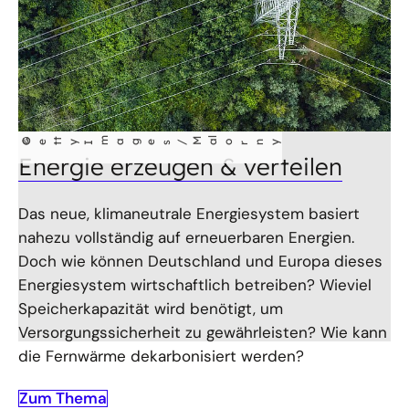
©
t
m
ages/
Ma
l
Get
y I
orny
Energie erzeugen & verteilen
Das neue, klimaneutrale Energiesystem basiert
nahezu vollständig auf erneuerbaren Energien.
Doch wie können Deutschland und Europa dieses
Energiesystem wirtschaftlich betreiben? Wieviel
Speicherkapazität wird benötigt, um
Versorgungssicherheit zu gewährleisten? Wie kann
die Fernwärme dekarbonisiert werden?
Zum Thema