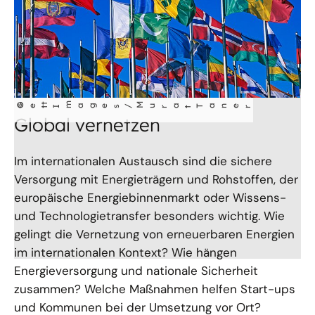
©
t
m
ages/
M
a
Get
I
ur
t Taner
Global vernetzen
Im internationalen Austausch sind die sichere
Versorgung mit Energieträgern und Rohstoffen, der
europäische Energiebinnenmarkt oder Wissens-
und Technologietransfer besonders wichtig. Wie
gelingt die Vernetzung von erneuerbaren Energien
im internationalen Kontext? Wie hängen
Energieversorgung und nationale Sicherheit
zusammen? Welche Maßnahmen helfen Start-ups
und Kommunen bei der Umsetzung vor Ort?