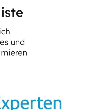
iste
ich
tes und
imieren