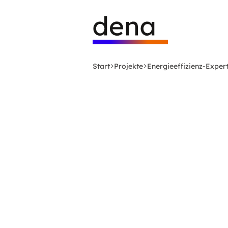
Zum
Logo
Hauptinhalt
Deutsche
springen
Energie-
Agentur
(dena)
Start
Projekte
Energieeffizienz-Expert
-
zur
Startseite