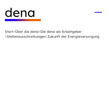
Zum
Logo
Hauptinhalt
Deutsche
springen
Energie-
Menü
öffne
Agentur
(dena)
Start
Über die dena
Die dena als Arbeitgeber
-
Stellenausschreibungen: Zukunft der Energieversorgung
zur
Startseite