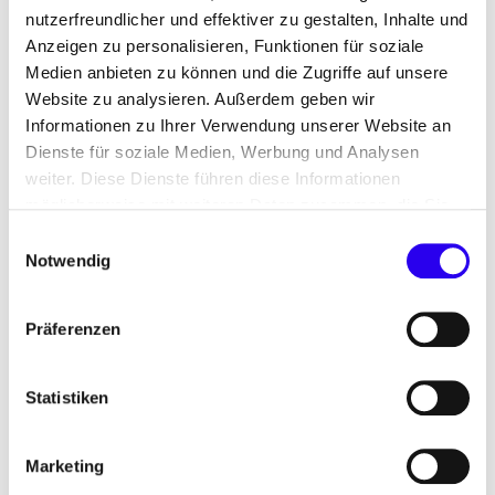
nutzerfreundlicher und effektiver zu gestalten, Inhalte und
Anzeigen zu personalisieren, Funktionen für soziale
Stellenausschreibunge
Medien anbieten zu können und die Zugriffe auf unsere
Website zu analysieren. Außerdem geben wir
n: Zukunft der
Informationen zu Ihrer Verwendung unserer Website an
Dienste für soziale Medien, Werbung und Analysen
Energieversorgung
weiter. Diese Dienste führen diese Informationen
möglicherweise mit weiteren Daten zusammen, die Sie
ihnen bereitgestellt haben oder die Sie im Rahmen Ihrer
Einwilligungsauswahl
Nutzung der Dienste gesammelt haben.
Notwendig
Was braucht es, um die Energieversorgung
vollständig auf erneuerbare Energien und
Präferenzen
Wasserstoff umzustellen? Und wie stellen wir
sicher, dass die dafür notwendige Infrastruktur
rechtzeitig bereitsteht? Wenn Sie sich für
Statistiken
derartige Fragen und Lösungsansätze
interessieren, sind Sie in unserem Bereich Zukunft
Marketing
der Energieversorgung genau richtig.