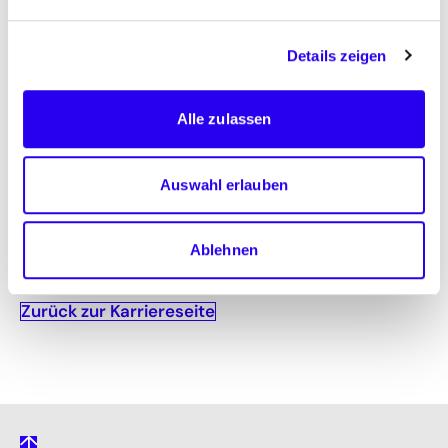
Mit der Erstellung von Fachanalysen, der
Umsetzung von Beteiligungsprozessen und
Details zeigen
Stakeholder-Dialogen, der Durchführung von
Studien-Projekten oder bilateralen
Alle zulassen
Energiekooperationen arbeiten wir täglich am
Aufbau eines klimaneutralen Energiesystems.
Auswahl erlauben
Mehr über den Fachbereich
Ablehnen
Zurück zur Karriereseite