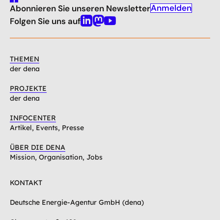
gehe
Anmelden
Abonnieren Sie unseren Newsletter
nach
oben
Folgen Sie uns auf
Linkedin
Mastodon
Youtube
THEMEN
der dena
PROJEKTE
der dena
INFOCENTER
Artikel, Events, Presse
ÜBER DIE DENA
Mission, Organisation, Jobs
KONTAKT
Deutsche Energie-Agentur GmbH (dena)