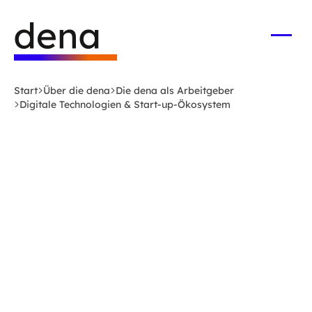
Zum
Logo
Hauptinhalt
Deutsche
springen
Energie-
Menü
öffne
Agentur
(dena)
Start
Über die dena
Die dena als Arbeitgeber
-
Digitale Technologien & Start-up-Ökosystem
zur
Startseite