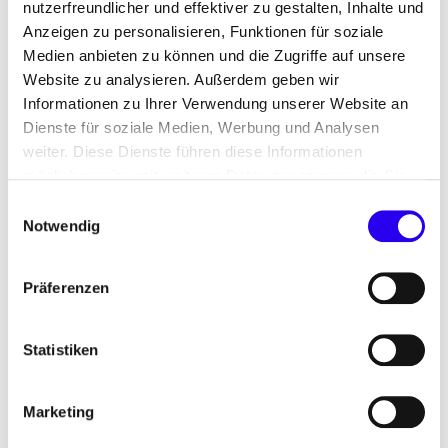
nutzerfreundlicher und effektiver zu gestalten, Inhalte und
Anzeigen zu personalisieren, Funktionen für soziale
Digitale Technologien
Medien anbieten zu können und die Zugriffe auf unsere
Website zu analysieren. Außerdem geben wir
& Start-up-Ökosystem
Informationen zu Ihrer Verwendung unserer Website an
Dienste für soziale Medien, Werbung und Analysen
weiter. Diese Dienste führen diese Informationen
möglicherweise mit weiteren Daten zusammen, die Sie
Wie hängen Kohleausstieg und Digitalisierung
ihnen bereitgestellt haben oder die Sie im Rahmen Ihrer
Einwilligungsauswahl
zusammen? Wie setzen wir Zukunftstechnologien
Nutzung der Dienste gesammelt haben.
Notwendig
schon heute um? Wenn Sie sich für diese Fragen
und Lösungsansätze interessieren, sind Sie in
Präferenzen
unserem Bereich Digitale
Technologien & Start-up-
Ökosystem genau richtig.
Statistiken
Wir haben uns ganz den Innovationen und
digitalen Technologien für Energiewende und
Marketing
Klimaschutz verschrieben. Herausforderungen wie