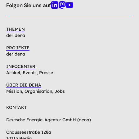
oben
Folgen Sie uns auf
Linkedin
Mastodon
Youtube
THEMEN
der dena
PROJEKTE
der dena
INFOCENTER
Artikel, Events, Presse
ÜBER DIE DENA
Mission, Organisation, Jobs
KONTAKT
Deutsche Energie-Agentur GmbH (dena)
Chausseestraße 128a
10115 Berlin