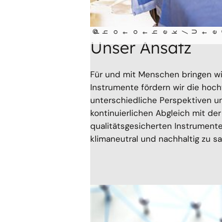
©
pho
o
hek/U
e
G
abow
r
t
t
t
Unser Ansatz
Für und mit Menschen bringen wir
Instrumente fördern wir die hoc
unterschiedliche Perspektiven u
kontinuierlichen Abgleich mit der
qualitätsgesicherten Instrument
klimaneutral und nachhaltig zu s