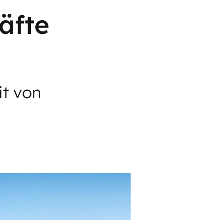
äfte
it von