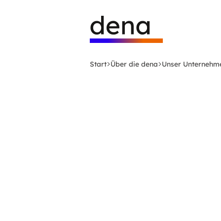
Zum
Logo
Hauptinhalt
Deutsche
springen
Energie-
Agentur
(dena)
Start
Über die dena
Unser Unternehm
-
zur
Startseite