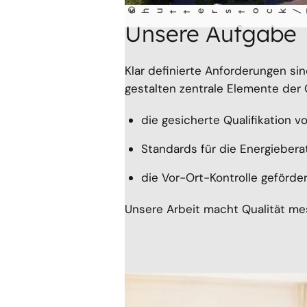
©
shu
tt
erst
ock/Tupunga
t
Unsere Aufgabe
Klar definierte Anforderungen sin
gestalten zentrale Elemente der 
die gesicherte Qualifikation v
Standards für die Energiebera
die Vor-Ort-Kontrolle geförder
Unsere Arbeit macht Qualität mes