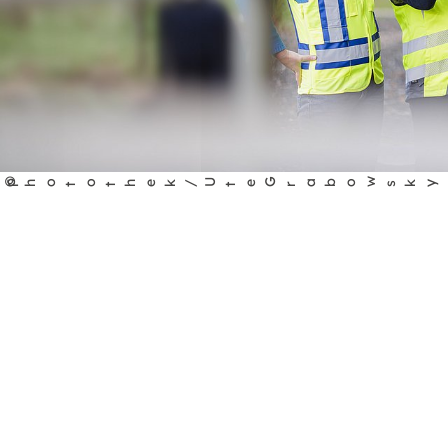
©
pho
o
hek/U
e
G
abow
r
sky
t
t
t