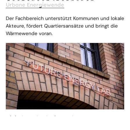
i
l
Urbane Energiewende
Der Fachbereich unterstützt Kommunen und lokale
Akteure, fördert Quartiersansätze und bringt die
Wärmewende voran.
Digitale Technologien und Start-up-
Ökosystem