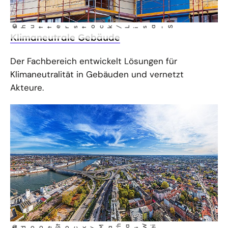
©
-S
shutterstock/L
sa
i
Klimaneutrale Gebäude
Der Fachbereich entwickelt Lösungen für
Klimaneutralität in Gebäuden und vernetzt
Akteure.
t
h
a
W
©
AdobeS
ock/
Ma
s
e
i
t