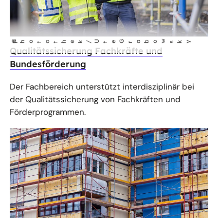
©
photothek/U
te G
abo
w
r
sky
Qualitätssicherung Fachkräfte und
Bundesförderung
Der Fachbereich unterstützt interdisziplinär bei
der Qualitätssicherung von Fachkräften und
Förderprogrammen.