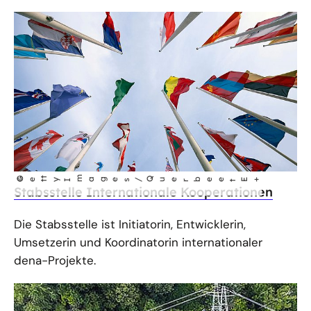
©
t
m
Get
yI
ages/Quer
beet E+
Stabsstelle Internationale Kooperationen
Die Stabsstelle ist Initiatorin, Entwicklerin,
Umsetzerin und Koordinatorin internationaler
dena-Projekte.