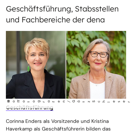
Geschäftsführung, Stabsstellen
und Fachbereiche der dena
©
Ho
fotog
a
fen/Götz Sch
r
f
l
eser
Geschäftsführung
Corinna Enders als Vorsitzende und Kristina
Haverkamp als Geschäftsführerin bilden das