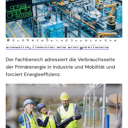
f
©
Gorodenko
f/shutterstock
Industrie, Mobilität und Energieeffizienz
Der Fachbereich adressiert die Verbrauchsseite
der Primärenergie in Industrie und Mobilität und
forciert Energieeffizienz.