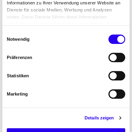
Informationen zu Ihrer Verwendung unserer Website an
Dienste für soziale Medien, Werbung und Analysen
weiter. Diese Dienste führen diese Informationen
27158
möglicherweise mit weiteren Daten zusammen, die Sie
ihnen bereitgestellt haben oder die Sie im Rahmen Ihrer
Einwilligungsauswahl
Nutzung der Dienste gesammelt haben.
Notwendig
Teilnehmende
Präferenzen
an Veranstaltungen im Jahr 2025
Statistiken
70
Marketing
ca.
Projekte
Details zeigen
aktuell in Umsetzung