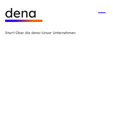
Zum
Logo
Hauptinhalt
Deutsche
springen
Energie-
Menü
öffne
Agentur
(dena)
Start
Über die dena
Unser Unternehmen
-
zur
Startseite