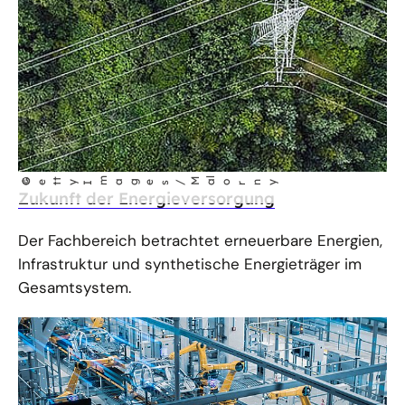
©
t
m
ages/
Ma
l
Get
yI
orny
Zukunft der Energieversorgung
Der Fachbereich betrachtet erneuerbare Energien,
Infrastruktur und synthetische Energieträger im
Gesamtsystem.