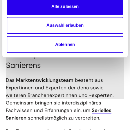
Alle zulassen
Auswahl erlauben
©
C
aud
us P
lug
l
i
f
Unser Ansatz: Unterstützung bei
Ablehnen
allen Aspekten des Seriellen
Sanierens
Das
Marktentwicklungsteam
besteht aus
Expertinnen und Experten der dena sowie
weiteren Branchenexpertinnen und -experten.
Gemeinsam bringen sie interdisziplinäres
Fachwissen und Erfahrungen ein, um
Serielles
Sanieren
schnellstmöglich zu verbreiten.