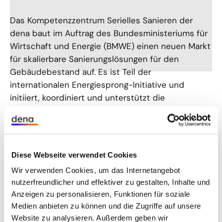
Das Kompetenzzentrum Serielles Sanieren der
dena baut im Auftrag des Bundesministeriums für
Wirtschaft und Energie (BMWE) einen neuen Markt
für skalierbare Sanierungslösungen für den
Gebäudebestand auf. Es ist Teil der
internationalen Energiesprong-Initiative und
initiiert, koordiniert und unterstützt die
Entwicklung serieller Sanierungslösungen.
Dazu bringt es die innovativen Kräfte der Branche
zusammen. Ziel ist es, gemeinsam neue
Diese Webseite verwendet Cookies
Sanierungslösungen für verschiedene
Wir verwenden Cookies, um das Internetangebot
Gebäudetypen zu entwickeln, in Deutschland zu
nutzerfreundlicher und effektiver zu gestalten, Inhalte und
etablieren und so den Klimaschutz
Anzeigen zu personalisieren, Funktionen für soziale
voranzutreiben.
Medien anbieten zu können und die Zugriffe auf unsere
Website zu analysieren. Außerdem geben wir