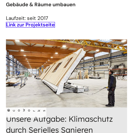
Gebäude & Räume umbauen
Laufzeit: seit 2017
Link zur Projektseite
w
©
eco
orks
Unsere Aufgabe: Klimaschutz
durch Serielles Sanieren