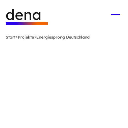
Zum
Logo
Hauptinhalt
Deutsche
springen
Energie-
Menü
öffne
Agentur
(dena)
Start
Projekte
Energiesprong Deutschland
-
zur
Startseite