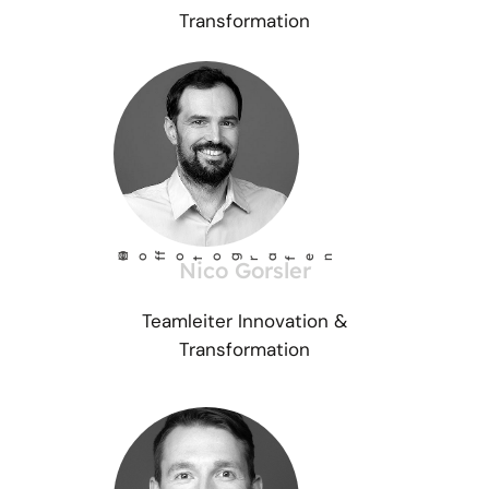
Transformation
©
Ho
fotog
a
r
fen
f
Nico Gorsler
Teamleiter Innovation &
Transformation