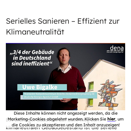
Serielles Sanieren – Effizient zur
Klimaneutralität
Diese Inhalte können nicht angezeigt werden, da die
Marketing-Cookies abgelehnt wurden. Klicken Sie
hier
, um
Ein wichtiger Baustein auf dem Weg zum
die Cookies zu akzeptieren und den Inhalt anzuzeigen!
klimaneutralen Gebäudebestand ist die serielle