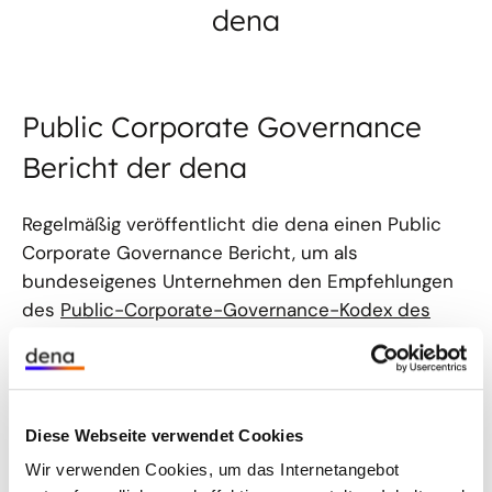
dena
Public Corporate Governance
Bericht der dena
Regelmäßig veröffentlicht die dena einen Public
Corporate Governance Bericht, um als
bundeseigenes Unternehmen den Empfehlungen
des
Public-Corporate-Governance-Kodex des
Bundes
(PCGK) zu entsprechen.
Was ist der Public Corporate Governance Kodex
(PCGK) des Bundes?
Diese Webseite verwendet Cookies
Am 1. Juli 2009 verabschiedete das
Wir verwenden Cookies, um das Internetangebot