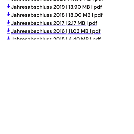
Jahresabschluss 2019
13.90 MB
pdf
Jahresabschluss 2018
18.00 MB
pdf
Jahresabschluss 2017
2.17 MB
pdf
Jahresabschluss 2016
11.03 MB
pdf
Jahresabschluss 2015
4.40 MB
pdf
Jahresabschluss 2014
8.96 MB
pdf
Jahresabschluss 2013
1.46 MB
pdf
gehe
Anmelden
Abonnieren Sie unseren Newsletter
nach
oben
Folgen Sie uns auf
Linkedin
Mastodon
Youtube
THEMEN