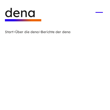
Zum
Logo
Hauptinhalt
Deutsche
springen
Energie-
Menü
öffne
Agentur
(dena)
Start
Über die dena
Berichte der dena
-
zur
Startseite