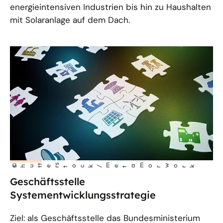
energieintensiven Industrien bis hin zu Haushalten
mit Solaranlage auf dem Dach.
t
s
m
m
w
©
ork
shut
er
tock/
et
a
or
Geschäftsstelle
Systementwicklungsstrategie
Ziel: als Geschäftsstelle das Bundesministerium