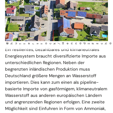
©
shutterstock/Hennad
i F
i
i
Ein resilientes, bezahlbares und klimaneutrales
Energiesystem braucht diversifizierte Importe aus
unterschiedlichen Regionen. Neben der
begrenzten inländischen Produktion muss
Deutschland größere Mengen an Wasserstoff
importieren. Dies kann zum einen als pipeline-
basierte Importe von gasförmigem, klimaneutralem
Wasserstoff aus anderen europäischen Ländern
und angrenzenden Regionen erfolgen. Eine zweite
Möglichkeit sind Einfuhren in Form von Ammoniak,