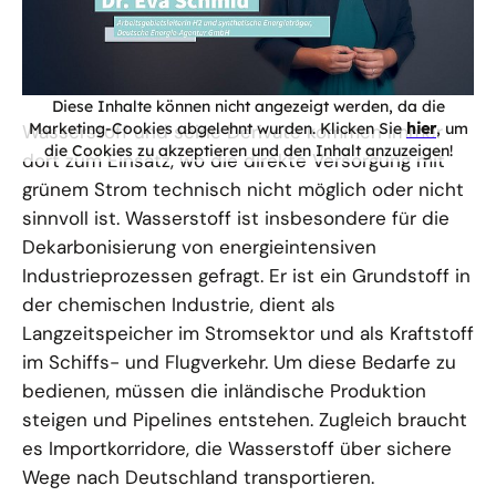
Diese Inhalte können nicht angezeigt werden, da die
Marketing-Cookies abgelehnt wurden. Klicken Sie
hier
, um
Wasserstoff und seine Derivate kommen immer
die Cookies zu akzeptieren und den Inhalt anzuzeigen!
dort zum Einsatz, wo die direkte Versorgung mit
grünem Strom technisch nicht möglich oder nicht
sinnvoll ist. Wasserstoff ist insbesondere für die
Dekarbonisierung von energieintensiven
Industrieprozessen gefragt. Er ist ein Grundstoff in
der chemischen Industrie, dient als
Langzeitspeicher im Stromsektor und als Kraftstoff
im Schiffs- und Flugverkehr. Um diese Bedarfe zu
bedienen, müssen die inländische Produktion
steigen und Pipelines entstehen. Zugleich braucht
es Importkorridore, die Wasserstoff über sichere
Wege nach Deutschland transportieren.