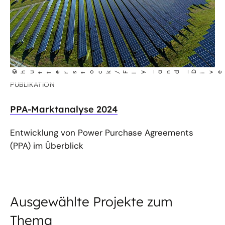
©
y_and_D
ve
shutterstock/F
l
i
PUBLIKATION
PPA-Marktanalyse 2024
Entwicklung von Power Purchase Agreements
(PPA) im Überblick
Ausgewählte Projekte zum
Thema