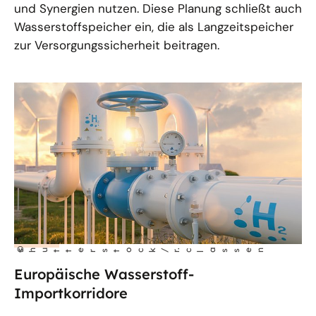
und Synergien nutzen. Diese Planung schließt auch
Wasserstoffspeicher ein, die als Langzeitspeicher
zur Versorgungssicherheit beitragen.
©
assen
shutterstock/
r
.c
l
Europäische Wasserstoff-
Importkorridore