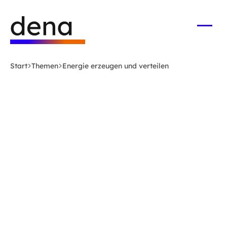
Zum
Logo
Hauptinhalt
Deutsche
springen
Energie-
Menü
öffne
Agentur
(dena)
Start
Themen
Energie erzeugen und verteilen
-
zur
Startseite