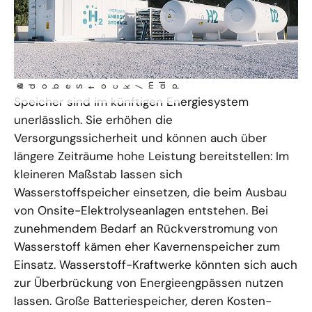
m
l
©
AdobeStock/
a
p
Speicher sind im künftigen Energiesystem
unerlässlich. Sie erhöhen die
Versorgungssicherheit und können auch über
längere Zeiträume hohe Leistung bereitstellen: Im
kleineren Maßstab lassen sich
Wasserstoffspeicher einsetzen, die beim Ausbau
von Onsite-Elektrolyseanlagen entstehen. Bei
zunehmendem Bedarf an Rückverstromung von
Wasserstoff kämen eher Kavernenspeicher zum
Einsatz. Wasserstoff-Kraftwerke könnten sich auch
zur Überbrückung von Energieengpässen nutzen
lassen. Große Batteriespeicher, deren Kosten-