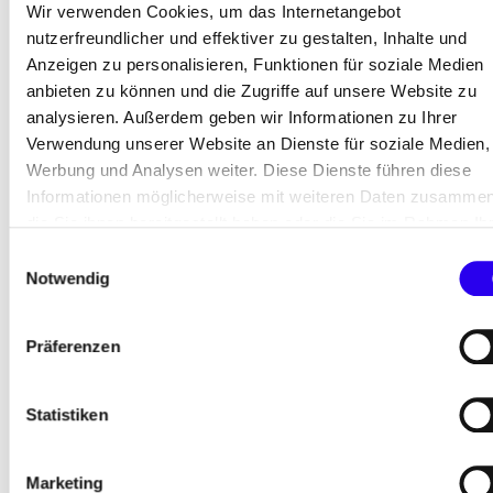
Ein gut ausgebautes Stromnetz ist entscheidend,
Wir verwenden Cookies, um das Internetangebot
um einen hohen Anteil erneuerbarer Energien wie
nutzerfreundlicher und effektiver zu gestalten, Inhalte und
Anzeigen zu personalisieren, Funktionen für soziale Medien
Wind- und Solarstrom aufnehmen zu können. Denn
anbieten zu können und die Zugriffe auf unsere Website zu
sie sind wetterabhängig und produzieren oft mehr
analysieren. Außerdem geben wir Informationen zu Ihrer
Strom als lokal benötigt. Mit ausreichender
Verwendung unserer Website an Dienste für soziale Medien,
Netzkapazität lässt sich diese Erzeugung
Werbung und Analysen weiter. Diese Dienste führen diese
aufnehmen und dorthin bringen, wo sie gebraucht
Informationen möglicherweise mit weiteren Daten zusammen
wird. Ein solch flexibles Netz gleicht
die Sie ihnen bereitgestellt haben oder die Sie im Rahmen Ih
Schwankungen aus und ermöglicht den
Nutzung der Dienste gesammelt haben.
Einwilligungsauswahl
grenzüberschreitenden Handel im europäischen
Notwendig
Markt: Lokale Stromüberschüsse lassen sich
exportieren und Defizite durch Importe
Präferenzen
ausgleichen.
Für einen sicheren Betrieb des Stromnetzes und
Statistiken
die Systemstabilität insgesamt spielen die
sogenannten Systemdienstleistungen eine
Marketing
zentrale Rolle. Dazu zählen die Regelung von