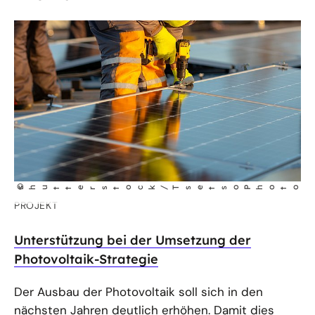
©
shutterstock/Tsetso Photo
©
t
m
M
cLough
l
i
a
PROJEKT
PR
Unterstützung bei der Umsetzung der
No
Photovoltaik-Strategie
K
Der Ausbau der Photovoltaik soll sich in den
De
nächsten Jahren deutlich erhöhen. Damit dies
Of