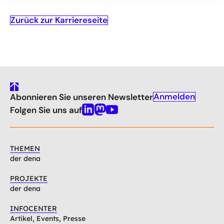
Zurück zur Karriereseite
gehe
Anmelden
Abonnieren Sie unseren Newsletter
nach
oben
Folgen Sie uns auf
Linkedin
Mastodon
Youtube
THEMEN
der dena
PROJEKTE
der dena
INFOCENTER
Artikel, Events, Presse