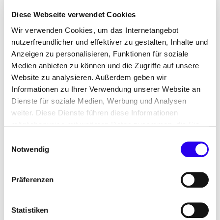
Diese Webseite verwendet Cookies
Wir verwenden Cookies, um das Internetangebot
nutzerfreundlicher und effektiver zu gestalten, Inhalte und
Stellenausschreibunge
Anzeigen zu personalisieren, Funktionen für soziale
Medien anbieten zu können und die Zugriffe auf unsere
n: Kommunikation
Website zu analysieren. Außerdem geben wir
Informationen zu Ihrer Verwendung unserer Website an
Dienste für soziale Medien, Werbung und Analysen
weiter. Diese Dienste führen diese Informationen
Sie finden die passenden Worte, Bilder und
möglicherweise mit weiteren Daten zusammen, die Sie
Geschichten für komplexe Zusammenhänge? Sie
ihnen bereitgestellt haben oder die Sie im Rahmen Ihrer
Einwilligungsauswahl
wollen die Transformation zur Klimaneutralität
Nutzung der Dienste gesammelt haben.
Notwendig
wirkungsvoll und mit frischen Ideen
kommunizieren? Dann sind Sie in der
Präferenzen
Unternehmenskommunikation genau richtig.
Wir sind ein Querschnittsbereich, der im
Statistiken
Zusammenspiel und gemeinsam für alle