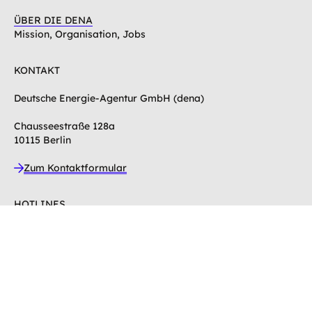
ÜBER DIE DENA
Mission, Organisation, Jobs
KONTAKT
Deutsche Energie-Agentur GmbH (dena)
Chausseestraße 128a
10115 Berlin
Zum Kontaktformular
HOTLINES
Hotline Energie-Effizienz-Experten
Hotline Gebäudeforum klimaneutral
SUCHE