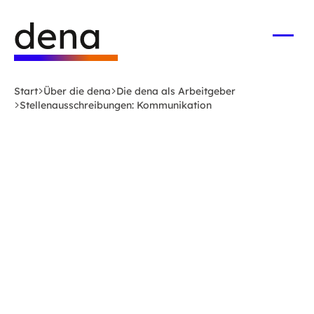
Zum
Logo
Hauptinhalt
Deutsche
springen
Energie-
Menü
öffne
Agentur
(dena)
Start
Über die dena
Die dena als Arbeitgeber
-
Stellenausschreibungen: Kommunikation
zur
Startseite