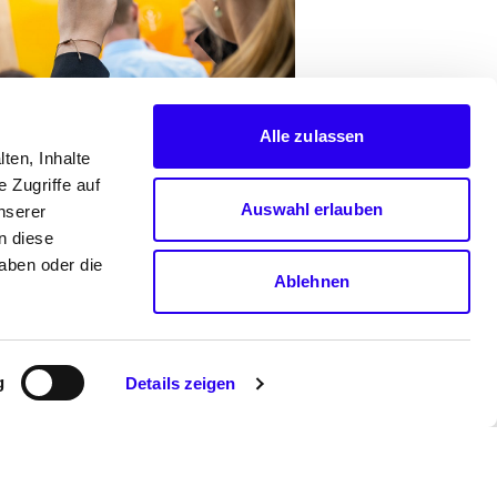
Alle zulassen
ten, Inhalte
 Zugriffe auf
 smarter-E, Muenchen, 11.05.2022.
Auswahl erlauben
nserer
n diese
aben oder die
Ablehnen
g
Details zeigen