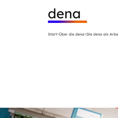
Zum
Logo
Hauptinhalt
Deutsche
springen
Energie-
Agentur
(dena)
Start
Über die dena
Die dena als Arb
-
zur
Startseite