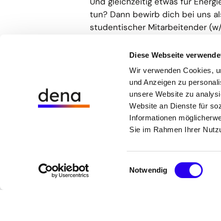
Und gleichzeitig etwas für Ener
tun? Dann bewirb dich bei uns al
studentischer Mitarbeitender (w
Auszubildender (m/w/d). So lernst
spannenden Aufgaben und Teams
Diese Webseite verwende
Wir verwenden Cookies, um 
Stellenausschreibungen für Prak
und Anzeigen zu personalis
Mitarbeit und Ausbildung
unsere Website zu analysi
Website an Dienste für so
Informationen möglicherwe
Sie im Rahmen Ihrer Nutz
Zurück zur Karriereseite
Einwilligungsauswahl
Notwendig