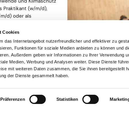
giewende und Klimaschutz
s Praktikant (w/m/d),
/m/d) oder als
 du die dena mit all ihren
 kennen.
t Cookies
das Internetangebot nutzerfreundlicher und effektiver zu gestal
tikum, studentische
©
pho
o
ek
ieren, Funktionen für soziale Medien anbieten zu können und die
t
t
Messeauftritt der dena auf der
eren. Außerdem geben wir Informationen zu Ihrer Verwendung u
ziale Medien, Werbung und Analysen weiter. Diese Dienste führe
ise mit weiteren Daten zusammen, die Sie ihnen bereitgestellt h
ung der Dienste gesammelt haben.
Präferenzen
Statistiken
Marketin