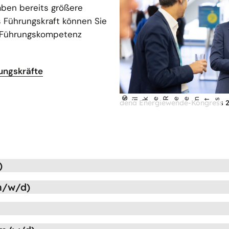
aben bereits größere
s Führungskraft können Sie
re Führungskompetenz
ungskräfte
©
S
lke Reen
ts
dena Energiewende-Kongress 
i
)
(m/w/d)