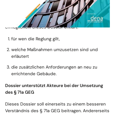
oder Klimaanlagen von mehr als 290 kW
Nennleistung bis Ende 2024 mit einem
Gebäudeautomationssystem ausgestattet werden
müssen. Dies soll erhebliche Energieeinsparungen
ermöglichen. Dieses Dossier erklärt:
für wen die Reglung gilt,
welche Maßnahmen umzusetzen sind und
erläutert
die zusätzlichen Anforderungen an neu zu
errichtende Gebäude.
Dossier unterstützt Akteure bei der Umsetzung
des § 71a GEG
Dieses Dossier soll einerseits zu einem besseren
Verständnis des § 71a GEG beitragen. Andererseits