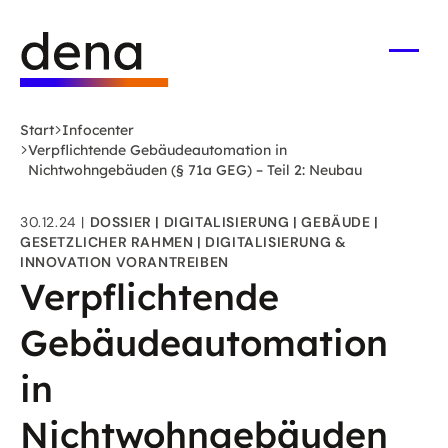
Zum
Logo
Hauptinhalt
Deutsche
springen
Energie-
Menü
öffne
Agentur
(dena)
Start
Infocenter
-
Verpflichtende Gebäudeautomation in
zur
Nichtwohngebäuden (§ 71a GEG) – Teil 2: Neubau
Startseite
30.12.24
DOSSIER
DIGITALISIERUNG
GEBÄUDE
GESETZLICHER RAHMEN
DIGITALISIERUNG &
INNOVATION VORANTREIBEN
Verpflichtende
Gebäudeautomation
in
Nichtwohngebäuden