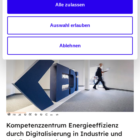
Alle zulassen
Eine Publikation des Kompetenzzentrums
Energieeffizienz durch Digitalisierung (KEDi)
Auswahl erlauben
Ablehnen
©
S
lke Reents
i
Kompetenzzentrum Energieeffizienz
durch Digitalisierung in Industrie und