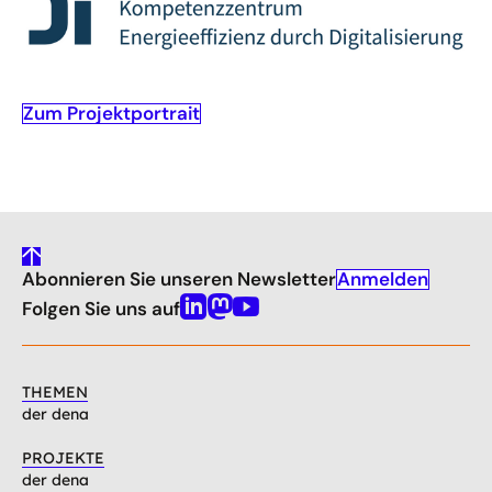
Zum Projektportrait
gehe
Anmelden
Abonnieren Sie unseren Newsletter
nach
oben
Folgen Sie uns auf
Linkedin
Mastodon
Youtube
THEMEN
der dena
PROJEKTE
der dena