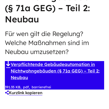
(§ 71a GEG) – Teil 2:
Neubau
Für wen gilt die Regelung?
Welche Maßnahmen sind im
Neubau umzusetzen?
Verpflichtende Gebäudeautomation in
Nichtwohngebäuden (§ 71a GEG) – Teil 2:
Neubau
391.35 KB
pdf
barrierefrei
Kurzlink kopieren