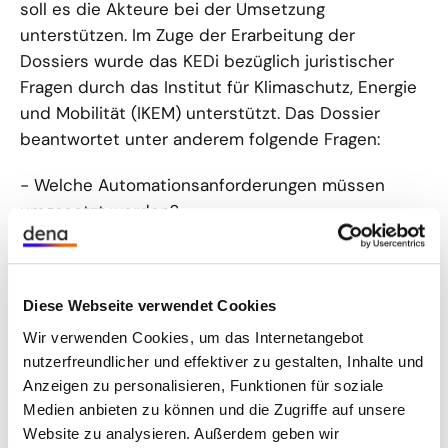
soll es die Akteure bei der Umsetzung
unterstützen. Im Zuge der Erarbeitung der
Dossiers wurde das KEDi bezüglich juristischer
Fragen durch das Institut für Klimaschutz, Energie
und Mobilität (IKEM) unterstützt. Das Dossier
beantwortet unter anderem folgende Fragen:
- Welche Automationsanforderungen müssen
umgesetzt werden?
- Was ist hinsichtlich der Interoperabilität
gefordert?
- Welche Anforderungen bestehen an das
Diese Webseite verwendet Cookies
Inbetriebnahme-Management?
Wir verwenden Cookies, um das Internetangebot
Kompetenzzentrum Energieeffizienz durch
nutzerfreundlicher und effektiver zu gestalten, Inhalte und
Digitalisierung (KEDi)
Anzeigen zu personalisieren, Funktionen für soziale
Medien anbieten zu können und die Zugriffe auf unsere
Website zu analysieren. Außerdem geben wir