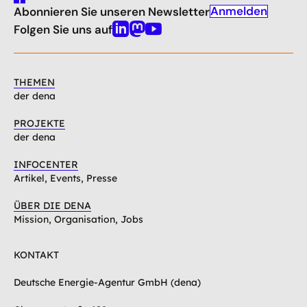
gehe
Anmelden
Abonnieren Sie unseren Newsletter
nach
oben
Folgen Sie uns auf
Linkedin
Mastodon
Youtube
THEMEN
der dena
PROJEKTE
der dena
INFOCENTER
Artikel, Events, Presse
ÜBER DIE DENA
Mission, Organisation, Jobs
KONTAKT
Deutsche Energie-Agentur GmbH (dena)