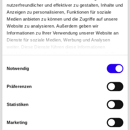
nutzerfreundlicher und effektiver zu gestalten, Inhalte und
Anzeigen zu personalisieren, Funktionen für soziale
Stellenausschreibunge
Medien anbieten zu können und die Zugriffe auf unsere
Website zu analysieren. Außerdem geben wir
n: Urbane
Informationen zu Ihrer Verwendung unserer Website an
Dienste für soziale Medien, Werbung und Analysen
Energiewende
weiter. Diese Dienste führen diese Informationen
möglicherweise mit weiteren Daten zusammen, die Sie
ihnen bereitgestellt haben oder die Sie im Rahmen Ihrer
Einwilligungsauswahl
Nutzung der Dienste gesammelt haben.
Notwendig
Welche Bedeutung haben Kommunen bei der
Energiewende? Wie sieht das Quartier der Zukunft
Präferenzen
aus? Wenn Sie sich für diese Fragen und
Lösungsansätze interessieren, sind Sie in unserem
Bereich Urbane Energiewende genau richtig.
Statistiken
Wir unterstützen Kommunen und lokale Akteure
Marketing
auf dem Weg zur Klimaneutralität. Das große Ziel