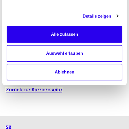
der Netto-Null-Emissionen ist nur erreichbar,
wenn wir integriert denken und vorgehen. Im
Verbund mehrerer Städte und Gemeinden kann
Details zeigen
etwa die Wärmewende besser vorangetrieben
werden. Wir bewerten Standards, beraten die
Alle zulassen
öffentliche Hand, führen internationale
Modellprojekte durch und vieles mehr.
Auswahl erlauben
Mehr über den Fachbereich
Ablehnen
Zurück zur Karriereseite