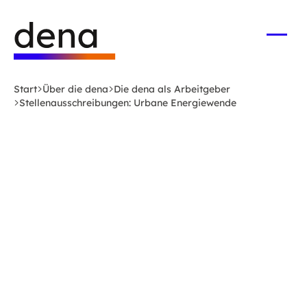
Zum
Logo
Hauptinhalt
Deutsche
springen
Energie-
Menü
öffne
Agentur
(dena)
Start
Über die dena
Die dena als Arbeitgeber
-
Stellenausschreibungen: Urbane Energiewende
zur
Startseite