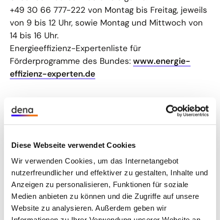
+49 30 66 777-222 von Montag bis Freitag, jeweils
von 9 bis 12 Uhr, sowie Montag und Mittwoch von
14 bis 16 Uhr.
Energieeffizienz-Expertenliste für
Förderprogramme des Bundes:
www.energie-
effizienz-experten.de
Für allgemeine Anfragen an die dena
nutzen Sie bitte folgende
Kontaktmöglichkeiten:
Diese Webseite verwendet Cookies
Tel: +49 30 66 777 - 0
Wir verwenden Cookies, um das Internetangebot
Fax: +49 30 66 777 - 699
nutzerfreundlicher und effektiver zu gestalten, Inhalte und
Anzeigen zu personalisieren, Funktionen für soziale
Medien anbieten zu können und die Zugriffe auf unsere
Kontaktformular
Website zu analysieren. Außerdem geben wir
Informationen zu Ihrer Verwendung unserer Website an