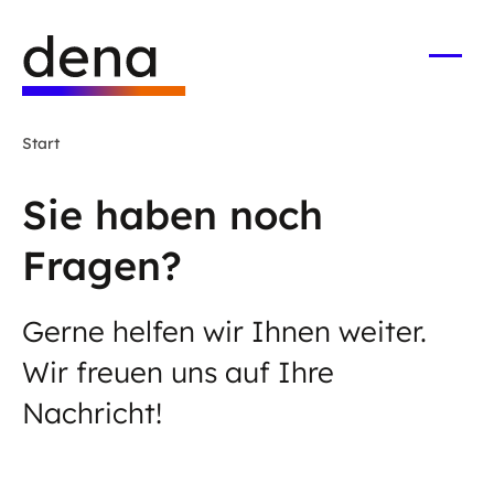
Zum
Logo
Hauptinhalt
Deutsche
springen
Energie-
Menü
öffne
Agentur
(dena)
Start
-
zur
Sie haben noch
Startseite
Fragen?
Gerne helfen wir Ihnen weiter.
Wir freuen uns auf Ihre
Nachricht!