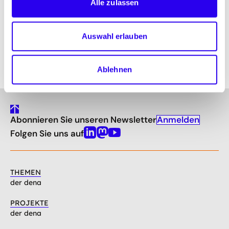
Alle zulassen
Ich habe die
Datenschutzbestimmungen
gelesen und stimme diesen zu.
*
Auswahl erlauben
Abschicken
Ablehnen
gehe
Anmelden
Abonnieren Sie unseren Newsletter
nach
oben
Folgen Sie uns auf
Linkedin
Mastodon
Youtube
THEMEN
der dena
PROJEKTE
der dena