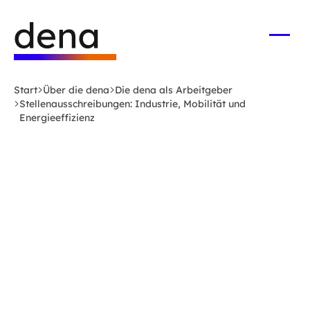
Zum
Logo
Hauptinhalt
Deutsche
springen
Energie-
Menü
öffne
Agentur
(dena)
Start
Über die dena
Die dena als Arbeitgeber
-
Stellenausschreibungen: Industrie, Mobilität und
zur
Energieeffizienz
Startseite