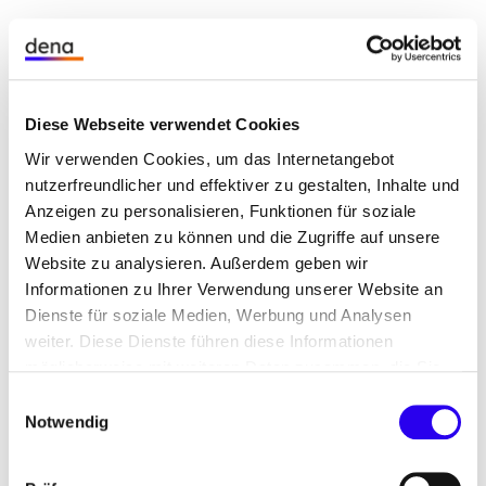
Diese Webseite verwendet Cookies
Wir verwenden Cookies, um das Internetangebot
Stellenausschreibunge
nutzerfreundlicher und effektiver zu gestalten, Inhalte und
Anzeigen zu personalisieren, Funktionen für soziale
n: Industrie, Mobilität
Medien anbieten zu können und die Zugriffe auf unsere
Website zu analysieren. Außerdem geben wir
und Energieeffizienz
Informationen zu Ihrer Verwendung unserer Website an
Dienste für soziale Medien, Werbung und Analysen
weiter. Diese Dienste führen diese Informationen
möglicherweise mit weiteren Daten zusammen, die Sie
Wie lässt sich erreichen, dass die Wirtschaft und
ihnen bereitgestellt haben oder die Sie im Rahmen Ihrer
Einwilligungsauswahl
der Produktionsstandort Deutschland klimaneutral
Nutzung der Dienste gesammelt haben.
Notwendig
sind? An welchen Stellschrauben müssen wir
drehen, um im Verkehr weniger Emissionen zu