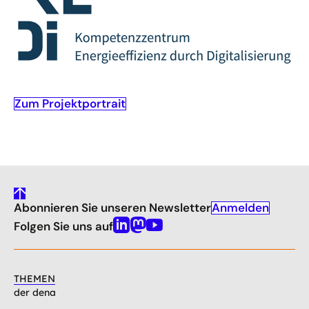
Zum Projektportrait
gehe
Anmelden
Abonnieren Sie unseren Newsletter
nach
oben
Folgen Sie uns auf
Linkedin
Mastodon
Youtube
THEMEN
der dena