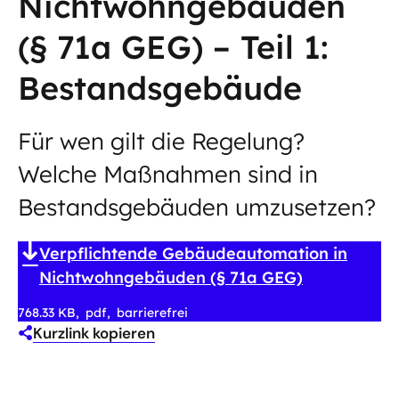
Nichtwohngebäuden
(§ 71a GEG) – Teil 1:
Bestandsgebäude
Für wen gilt die Regelung?
Welche Maßnahmen sind in
Bestandsgebäuden umzusetzen?
Verpflichtende Gebäudeautomation in
Nichtwohngebäuden (§ 71a GEG)
768.33 KB
pdf
barrierefrei
Kurzlink kopieren