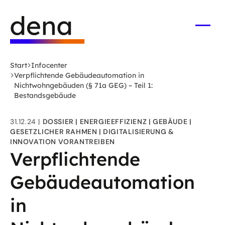
Zum
Logo
Hauptinhalt
Deutsche
springen
Energie-
Menü
öffne
Agentur
(dena)
Start
Infocenter
-
Verpflichtende Gebäudeautomation in
zur
Nichtwohngebäuden (§ 71a GEG) – Teil 1:
Bestandsgebäude
Startseite
31.12.24
DOSSIER
ENERGIEEFFIZIENZ
GEBÄUDE
GESETZLICHER RAHMEN
DIGITALISIERUNG &
INNOVATION VORANTREIBEN
Verpflichtende
Gebäudeautomation
in