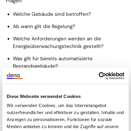
Fragen:
Welche Gebäude sind betroffen?
Ab wann gilt die Regelung?
Welche Anforderungen werden an die
Energieüberwachungstechnik gestellt?
Was gilt für bereits automatisierte
Bestandsgebäude?
Wie ist die Einhaltung des § 71a GEG
nachzuweisen?
Diese Webseite verwendet Cookies
Welche regulatorischen Änderungen sind
bereits absehbar?
Wir verwenden Cookies, um das Internetangebot
nutzerfreundlicher und effektiver zu gestalten, Inhalte und
Kompetenzzentrum Energieeffizienz durch
Anzeigen zu personalisieren, Funktionen für soziale
Digitalisierung (KEDi)
Medien anbieten zu können und die Zugriffe auf unsere