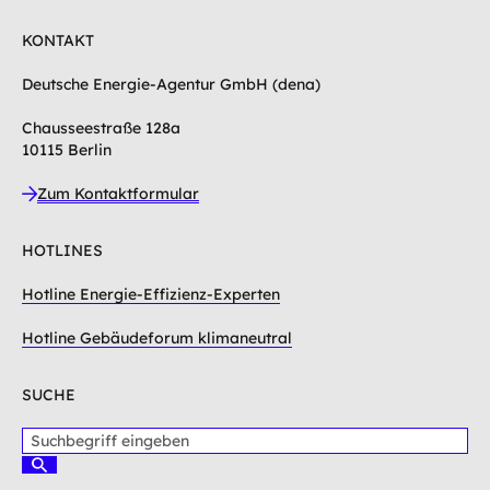
KONTAKT
Deutsche Energie-Agentur GmbH (dena)
Chausseestraße 128a
10115 Berlin
Zum Kontaktformular
HOTLINES
Hotline Energie-Effizienz-Experten
Hotline Gebäudeforum klimaneutral
SUCHE
S
u
S
c
u