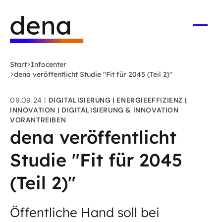
Zum
Logo
Hauptinhalt
Deutsche
springen
Energie-
Menü
öffne
Agentur
(dena)
Start
Infocenter
-
dena veröffentlicht Studie "Fit für 2045 (Teil 2)"
zur
Startseite
09.09.24
DIGITALISIERUNG
ENERGIEEFFIZIENZ
INNOVATION
DIGITALISIERUNG & INNOVATION
VORANTREIBEN
dena veröffentlicht
Studie "Fit für 2045
(Teil 2)"
Öffentliche Hand soll bei