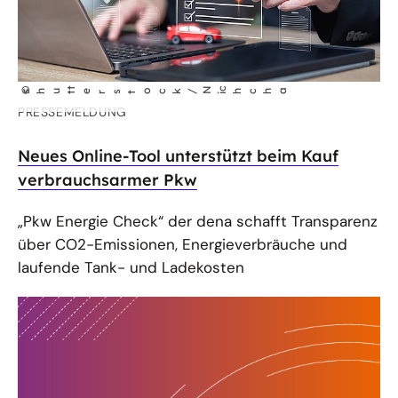
t
N
©
chcha
shut
erstock/
i
PRESSEMELDUNG
Neues Online-Tool unterstützt beim Kauf
verbrauchsarmer Pkw
„Pkw Energie Check“ der dena schafft Transparenz
über CO2-Emissionen, Energieverbräuche und
laufende Tank- und Ladekosten