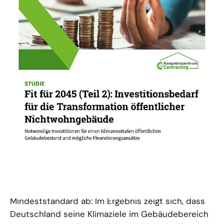
09.09.24
PUBLIKATION
Fit für 2045 (Teil 2)
Studie zum notwendigen Investitionsbedarf für
die Transformation öffentlicher
Nichtwohngebäude bis 2045 und möglichen
Finanzierungsansätzen.
Das „Business as Usual“-Szenario (BaU-Szenario)
bildet das aktuelle Sanierungsgeschehen mit einer
Sanierungsrate von rund einem Prozent und einer
Sanierungstiefe gemäß Gebäudeenergiegesetz-
Mindeststandard ab: Im Ergebnis zeigt sich, dass
Deutschland seine Klimaziele im Gebäudebereich