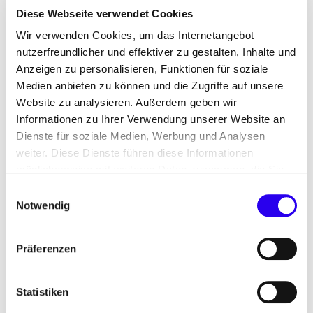
Verwaltungsgebäude oder Schulen wurde jeweils
Diese Webseite verwendet Cookies
differenziert für unterschiedliche
Wir verwenden Cookies, um das Internetangebot
Wärmeerzeugungsarten die Wirtschaftlichkeit der
nutzerfreundlicher und effektiver zu gestalten, Inhalte und
Sanierung auf GEG-Mindeststandard und EG-40-
Anzeigen zu personalisieren, Funktionen für soziale
Standard betrachtet. Im Ergebnis zeigt sich, dass
Medien anbieten zu können und die Zugriffe auf unsere
Website zu analysieren. Außerdem geben wir
über die rechnerische Lebensdauer der
Informationen zu Ihrer Verwendung unserer Website an
Maßnahmen die Sanierung auf EG 40 selbst ohne
Dienste für soziale Medien, Werbung und Analysen
Förderung wirtschaftlich sein kann.
weiter. Diese Dienste führen diese Informationen
möglicherweise mit weiteren Daten zusammen, die Sie
Bestehende Finanzierungsinstrumente
ihnen bereitgestellt haben oder die Sie im Rahmen Ihrer
Einwilligungsauswahl
weiterentwickeln
Nutzung der Dienste gesammelt haben.
Notwendig
Der Investitionsbedarf und die lange
Präferenzen
Amortisationszeit werfen jedoch die Frage auf,
woher die erforderlichen Anreize und finanziellen
Mittel kommen. Die Studie nennt dazu 20
Statistiken
Finanzierungsinstrumente und evaluiert sechs