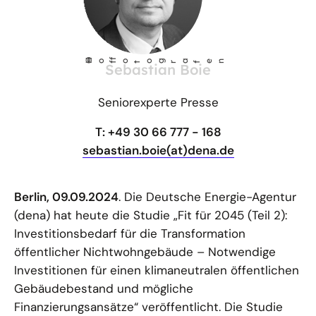
©
Ho
fotog
a
r
fen
f
Sebastian Boie
Seniorexperte Presse
T: +49 30 66 777 - 168
sebastian.boie(at)dena.de
Berlin, 09.09.2024
. Die Deutsche Energie-Agentur
(dena) hat heute die Studie „Fit für 2045 (Teil 2):
Investitionsbedarf für die Transformation
öffentlicher Nichtwohngebäude – Notwendige
Investitionen für einen klimaneutralen öffentlichen
Gebäudebestand und mögliche
Finanzierungsansätze“ veröffentlicht. Die Studie