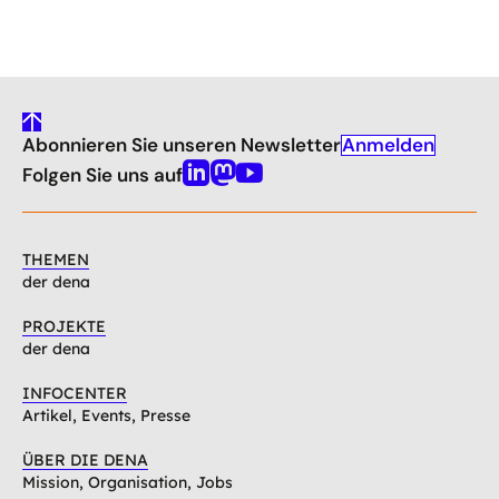
gehe
Anmelden
Abonnieren Sie unseren Newsletter
nach
oben
Folgen Sie uns auf
Linkedin
Mastodon
Youtube
THEMEN
der dena
PROJEKTE
der dena
INFOCENTER
Artikel, Events, Presse
ÜBER DIE DENA
Mission, Organisation, Jobs