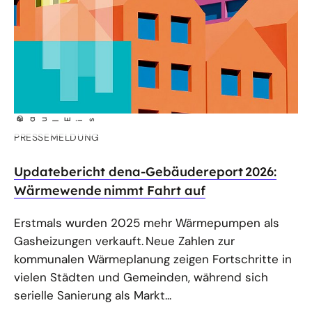
©
Pau
E
s
l
i
PRESSEMELDUNG
Updatebericht dena-Gebäudereport 2026:
Wärmewende nimmt Fahrt auf
Erstmals wurden 2025 mehr Wärmepumpen als
Gasheizungen verkauft. Neue Zahlen zur
kommunalen Wärmeplanung zeigen Fortschritte in
vielen Städten und Gemeinden, während sich
serielle Sanierung als Markt...