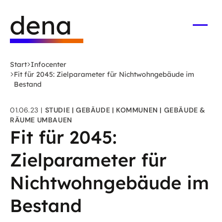
Zum
Logo
Hauptinhalt
Deutsche
springen
Energie-
Menü
öffne
Agentur
(dena)
Start
Infocenter
-
Fit für 2045: Zielparameter für Nichtwohngebäude im
zur
Bestand
Startseite
01.06.23
STUDIE
GEBÄUDE
KOMMUNEN
GEBÄUDE &
RÄUME UMBAUEN
Fit für 2045:
Zielparameter für
Nichtwohngebäude im
Bestand