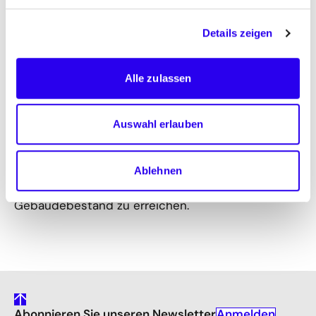
Das Kompetenzzentrum Contracting der dena,
Initiator dieser Studie, empfiehlt der öffentlichen
Details zeigen
Hand, bei der energetischen Sanierung ihrer
Gebäude auf das Instrument Energiespar-
Contracting (ESC) zurückzugreifen, um von den
Alle zulassen
vielen Vorteilen dieser umfassenden
Energiedienstleistung zu profitieren. Durch die
Auswahl erlauben
Verwendung der in dieser Studie definierten
Zielparameter in ESC-Projekten besteht neben
dem großen Potenzial der Energieeinsparung auch
Ablehnen
die Chance, einen klimaneutralen
Gebäudebestand zu erreichen.
gehe
Anmelden
Abonnieren Sie unseren Newsletter