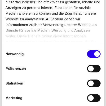
Ziel, beispielsweise im Rahmen von
nutzerfreundlicher und effektiver zu gestalten, Inhalte und
Gebäudesanierungen, „smart“ zu definieren:
Anzeigen zu personalisieren, Funktionen für soziale
spezifisch, messbar, attraktiv, erreichbar und
Medien anbieten zu können und die Zugriffe auf unsere
terminiert. Diese Lücke schließt die vorliegende
Website zu analysieren. Außerdem geben wir
Studie.
Informationen zu Ihrer Verwendung unserer Website an
Dienste für soziale Medien, Werbung und Analysen
Das ist die Lösung
weiter. Diese Dienste führen diese Informationen
möglicherweise mit weiteren Daten zusammen, die Sie
Sie liefert für die Zielgruppe „Eigentümer
ihnen bereitgestellt haben oder die Sie im Rahmen Ihrer
Einwilligungsauswahl
öffentlicher Nichtwohngebäude“ messbare,
Nutzung der Dienste gesammelt haben.
Notwendig
jahresscharfe Zielparameter für CO
-Emissionen
2
und Energieverbrauch, die ein öffentliches
Präferenzen
Nichtwohngebäude mit spezifischer Nutzungsform
nach einer Sanierung erreichen muss, um im
Statistiken
Einklang mit dem Klimaschutzgesetz und einem
klimaneutralen Energiesystem in Deutschland im
Jahr 2045 zu stehen.
Marketing