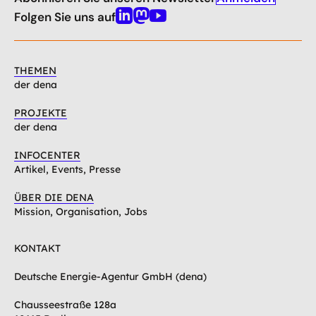
nach
oben
Folgen Sie uns auf
Linkedin
Mastodon
Youtube
THEMEN
der dena
PROJEKTE
der dena
INFOCENTER
Artikel, Events, Presse
ÜBER DIE DENA
Mission, Organisation, Jobs
KONTAKT
Deutsche Energie-Agentur GmbH (dena)
Chausseestraße 128a