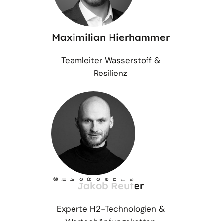
Maximilian Hierhammer
Teamleiter Wasserstoff &
Resilienz
©
S
lke Reents
i
Jakob Reuter
Experte H2-Technologien &