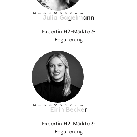
©
S
lke Reents
i
Julia Gagelmann
Expertin H2-Märkte &
Regulierung
©
S
lke Reents
i
Eirin Becker
Expertin H2-Märkte &
Regulierung