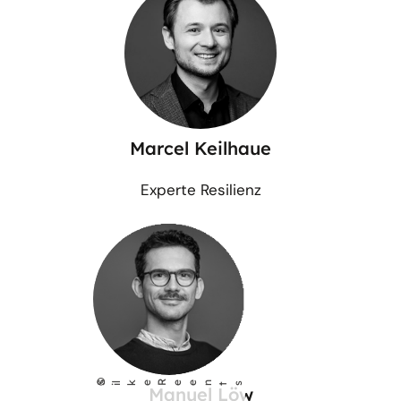
Marcel Keilhaue
Experte Resilienz
©
S
lke Reents
i
Manuel Löw