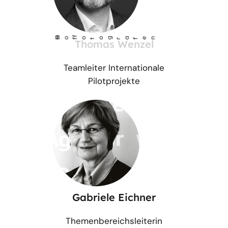
©
Ho
fotog
a
r
fen
f
Thomas Wenzel
Teamleiter Internationale
Pilotprojekte
Gabriele Eichner
Themenbereichsleiterin