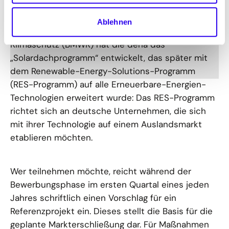
Im Rahmen der Exportinitiative Energie des
Ablehnen
Bundesministeriums für Wirtschaft und
Klimaschutz (BMWK) hat die dena das
„Solardachprogramm“ entwickelt, das später mit
dem Renewable-Energy-Solutions-Programm
(RES-Programm) auf alle Erneuerbare-Energien-
Technologien erweitert wurde: Das RES-Programm
richtet sich an deutsche Unternehmen, die sich
mit ihrer Technologie auf einem Auslandsmarkt
etablieren möchten.
Wer teilnehmen möchte, reicht während der
Bewerbungsphase im ersten Quartal eines jeden
Jahres schriftlich einen Vorschlag für ein
Referenzprojekt ein. Dieses stellt die Basis für die
geplante Markterschließung dar. Für Maßnahmen