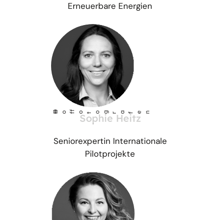
Erneuerbare Energien
©
Ho
fotog
a
r
fen
f
Sophie Heitz
Seniorexpertin Internationale
Pilotprojekte