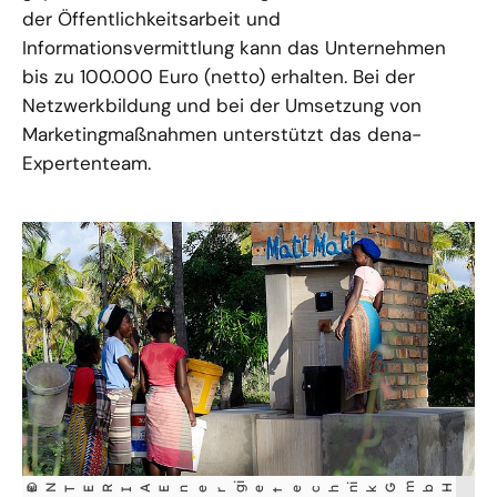
der Öffentlichkeitsarbeit und
Informationsvermittlung kann das Unternehmen
bis zu 100.000 Euro (netto) erhalten. Bei der
Netzwerkbildung und bei der Umsetzung von
Marketingmaßnahmen unterstützt das dena-
Expertenteam.
N
i
i
k Gm
©
bH
E
TERIA Ener
g
etechn