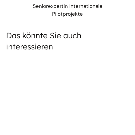
Seniorexpertin Internationale
Pilotprojekte
Das könnte Sie auch
interessieren
VERANSTALTUNG
dena Kongress 2026
Der dena Kongress ist die führende
branchenübergreifende Veranstaltung zu
Energiewende und Klimaschutz. Unter dem Motto
„Wachsen im Wandel“ beschäftigen wir uns 2026
mit den thematischen Schwerpunkten...