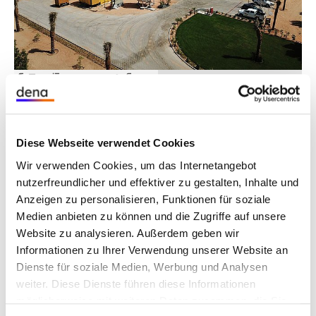
m
l
i
Gm
e B
©
bH
e
ogas
Unsere Aufgabe
Deutschland zählt auf den Gebieten der
Diese Webseite verwendet Cookies
erneuerbaren Energien und Energieeffizienz
Wir verwenden Cookies, um das Internetangebot
zweifelsohne zu den Vorzeigeländern. Die
nutzerfreundlicher und effektiver zu gestalten, Inhalte und
Unternehmen der Branche verfügen über ein
Anzeigen zu personalisieren, Funktionen für soziale
beeindruckendes Know-how und haben ihre
Medien anbieten zu können und die Zugriffe auf unsere
Technologien und Dienstleistungen stets
Website zu analysieren. Außerdem geben wir
weiterentwickelt. Technologien, die sie nun auch in
Informationen zu Ihrer Verwendung unserer Website an
anderen Ländern der Welt einsetzen möchten.
Dienste für soziale Medien, Werbung und Analysen
Dort sind die meteorologischen und gesetzlichen
weiter. Diese Dienste führen diese Informationen
Voraussetzungen oftmals noch besser dafür
möglicherweise mit weiteren Daten zusammen, die Sie