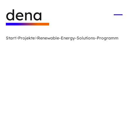
Zum
Logo
Hauptinhalt
Deutsche
springen
Energie-
Menü
öffne
Agentur
(dena)
Start
Projekte
Renewable-Energy-Solutions-Programm
-
zur
Startseite