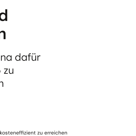
d
n
na dafür
 zu
n
osteneffizient zu erreichen