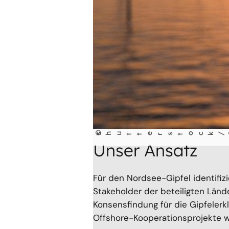
©
shu
tt
erst
ock/S
t
ud
i
Unser Ansatz
Für den Nordsee-Gipfel identifizi
Stakeholder der beteiligten Länd
Konsensfindung für die Gipfelerk
Offshore-Kooperationsprojekte w