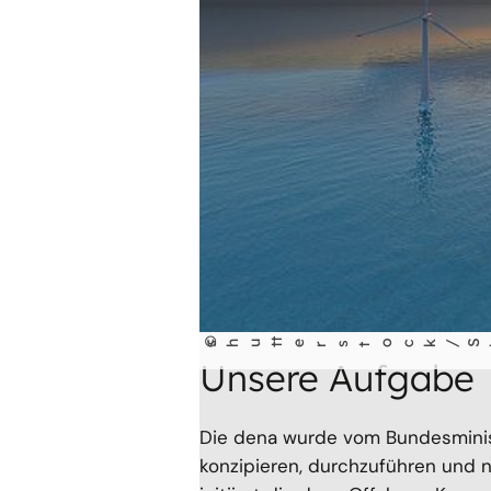
©
shu
t
terst
ock/Shu
t
ter
Des
i
Unsere Aufgabe
Die dena wurde vom Bundesminis
konzipieren, durchzuführen und n