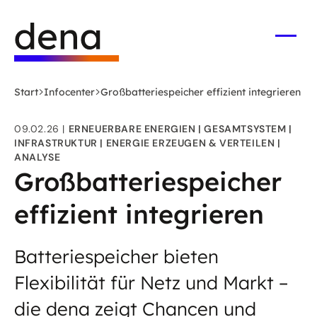
Zum
Logo
Hauptinhalt
Deutsche
springen
Energie-
Menü
öffne
Agentur
(dena)
Start
Infocenter
Großbatteriespeicher effizient integrieren
-
zur
09.02.26
ERNEUERBARE ENERGIEN
GESAMTSYSTEM
Startseite
INFRASTRUKTUR
ENERGIE ERZEUGEN & VERTEILEN
ANALYSE
Großbatteriespeicher
effizient integrieren
Batteriespeicher bieten
Flexibilität für Netz und Markt –
die dena zeigt Chancen und