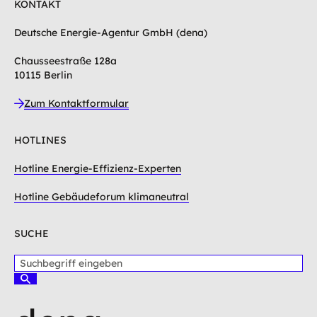
KONTAKT
Deutsche Energie-Agentur GmbH (dena)
Chausseestraße 128a
10115 Berlin
Zum Kontaktformular
HOTLINES
Hotline Energie-Effizienz-Experten
Hotline Gebäudeforum klimaneutral
SUCHE
S
u
S
c
u
c
h
h