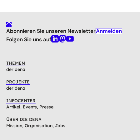
gehe
Anmelden
Abonnieren Sie unseren Newsletter
nach
oben
Folgen Sie uns auf
Linkedin
Mastodon
Youtube
THEMEN
der dena
PROJEKTE
der dena
INFOCENTER
Artikel, Events, Presse
ÜBER DIE DENA
Mission, Organisation, Jobs