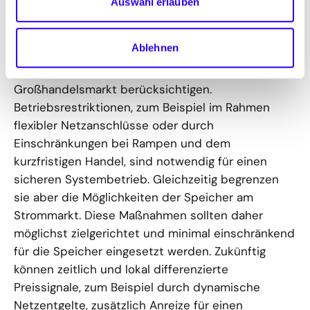
Betriebs- und Allokationsanreize von
Auswahl erlauben
Speichern gezielt ausgestalten
Ablehnen
Ein effizienter Speicherbetrieb muss sowohl die
Netzsituation als auch die Preisentwicklung am
Großhandelsmarkt berücksichtigen.
Betriebsrestriktionen, zum Beispiel im Rahmen
flexibler Netzanschlüsse oder durch
Einschränkungen bei Rampen und dem
kurzfristigen Handel, sind notwendig für einen
sicheren Systembetrieb. Gleichzeitig begrenzen
sie aber die Möglichkeiten der Speicher am
Strommarkt. Diese Maßnahmen sollten daher
möglichst zielgerichtet und minimal einschränkend
für die Speicher eingesetzt werden. Zukünftig
können zeitlich und lokal differenzierte
Preissignale, zum Beispiel durch dynamische
Netzentgelte, zusätzlich Anreize für einen