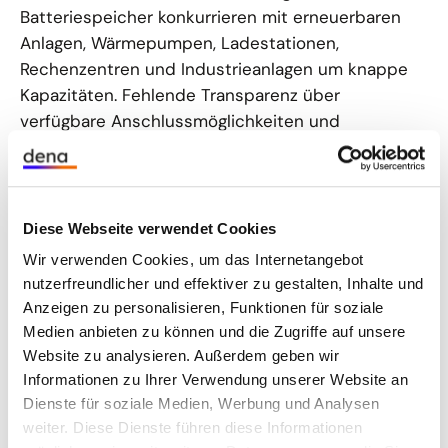
Batteriespeicher konkurrieren mit erneuerbaren
Anlagen, Wärmepumpen, Ladestationen,
Rechenzentren und Industrieanlagen um knappe
Kapazitäten. Fehlende Transparenz über
verfügbare Anschlussmöglichkeiten und
mangelnde Priorisierungsmechanismen
verschärfen die Lage. Die Folge: Projekte verzögern
sich, was die Attraktivität des
Wirtschaftsstandorts senkt. Auch der Betrieb der
Diese Webseite verwendet Cookies
Speicher ist mit Herausforderungen verbunden:
Wir verwenden Cookies, um das Internetangebot
Ohne Betriebsvorgaben und Anreize, die mehr als
nutzerfreundlicher und effektiver zu gestalten, Inhalte und
nur die aktuelle Situation an den
Anzeigen zu personalisieren, Funktionen für soziale
Großhandelsmärkten berücksichtigen, ist ein
Medien anbieten zu können und die Zugriffe auf unsere
effizienter Betrieb von Großbatteriespeichern
Website zu analysieren. Außerdem geben wir
nicht möglich.
Informationen zu Ihrer Verwendung unserer Website an
Dienste für soziale Medien, Werbung und Analysen
weiter. Diese Dienste führen diese Informationen
Effiziente Netzanschlüsse für