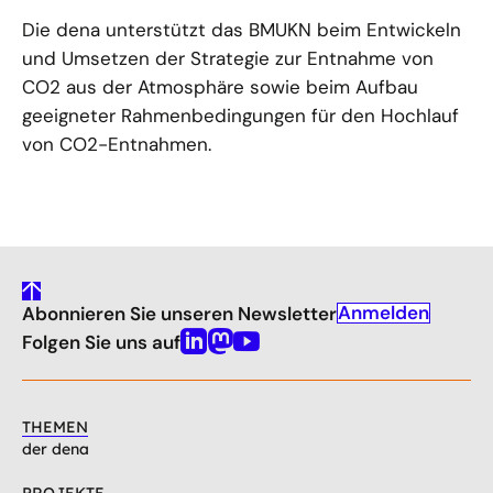
Die dena unterstützt das BMUKN beim Entwickeln
und Umsetzen der Strategie zur Entnahme von
CO2 aus der Atmosphäre sowie beim Aufbau
geeigneter Rahmenbedingungen für den Hochlauf
von CO2-Entnahmen.
gehe
Anmelden
Abonnieren Sie unseren Newsletter
nach
oben
Folgen Sie uns auf
Linkedin
Mastodon
Youtube
THEMEN
der dena
PROJEKTE