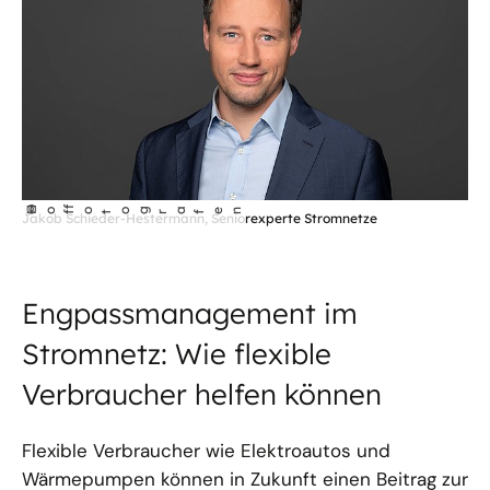
©
Ho
fotog
a
r
fen
f
Jakob Schieder-Hestermann, Seniorexperte Stromnetze
Engpassmanagement im
Stromnetz: Wie flexible
Verbraucher helfen können
Flexible Verbraucher wie Elektroautos und
Wärmepumpen können in Zukunft einen Beitrag zur