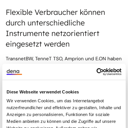
Flexible Verbraucher können
durch unterschiedliche
Instrumente netzorientiert
eingesetzt werden
TransnetBW, TenneT TSO, Amprion und E.ON haben
gemeinsam mit E-Bridge ein Konzept für die
Einbindung flexibler Verbraucher in den
Redispatch entwickelt. Neben dem
konventionellen Redispatch sollen hier ergänzend
Diese Webseite verwendet Cookies
lastseitige Flexibilitäten genutzt werden. Dazu
Wir verwenden Cookies, um das Internetangebot
vermarkten Aggregatoren, die viele einzelne
nutzerfreundlicher und effektiver zu gestalten, Inhalte und
flexible Verbraucher zusammenfassen, deren
Anzeigen zu personalisieren, Funktionen für soziale
Flexibilität über eine Marktplattform.
Medien anbieten zu können und die Zugriffe auf unsere
Übertragungsnetzbetreiber können dann diese