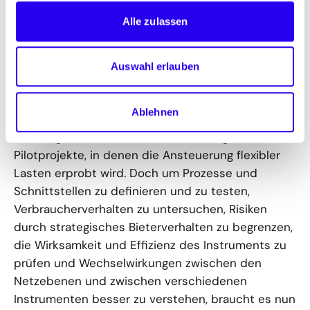
Pilotprojekte die
Alle zulassen
Voraussetzungen für einen auch
Auswahl erlauben
netzorientierten Betrieb flexibler
Verbraucher zu schaffen
Ablehnen
Aktuell gibt es bereits erste kleinskalige
Pilotprojekte, in denen die Ansteuerung flexibler
Lasten erprobt wird. Doch um Prozesse und
Schnittstellen zu definieren und zu testen,
Verbraucherverhalten zu untersuchen, Risiken
durch strategisches Bieterverhalten zu begrenzen,
die Wirksamkeit und Effizienz des Instruments zu
prüfen und Wechselwirkungen zwischen den
Netzebenen und zwischen verschiedenen
Instrumenten besser zu verstehen, braucht es nun