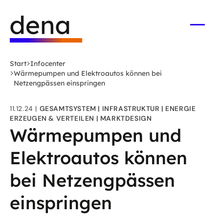
Zum
Logo
Hauptinhalt
Deutsche
springen
Energie-
Menü
öffne
Agentur
(dena)
Start
Infocenter
-
Wärmepumpen und Elektroautos können bei
zur
Netzengpässen einspringen
Startseite
11.12.24
GESAMTSYSTEM
INFRASTRUKTUR
ENERGIE
ERZEUGEN & VERTEILEN
MARKTDESIGN
Wärmepumpen und
Elektroautos können
bei Netzengpässen
einspringen