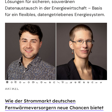
Lösungen für sicheren, souveränen
Datenaustausch in der Energiewirtschaft – Basis
für ein flexibles, datengetriebenes Energiesystem.
©
Ho
fotog
a
i
r
fen/s
ke Reents
f
l
ARTIKEL
Wie der Strommarkt deutschen
Fernwärmeversorgern neue Chancen bietet