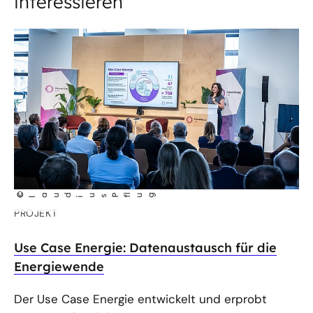
interessieren
©
C
aud
us P
lug
l
i
f
PROJEKT
Use Case Energie: Datenaustausch für die
Energiewende
Der Use Case Energie entwickelt und erprobt