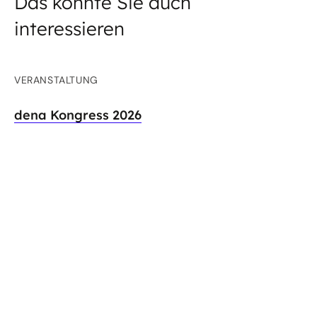
Das könnte Sie auch
interessieren
VERANSTALTUNG
dena Kongress 2026
Der dena Kongress ist die führende
branchenübergreifende Veranstaltung zu
Energiewende und Klimaschutz. Unter dem Motto
„Wachsen im Wandel“ beschäftigen wir uns 2026
mit den thematischen Schwerpunkten...
ARTIKEL
Internationale Cybersicherheitsübung: