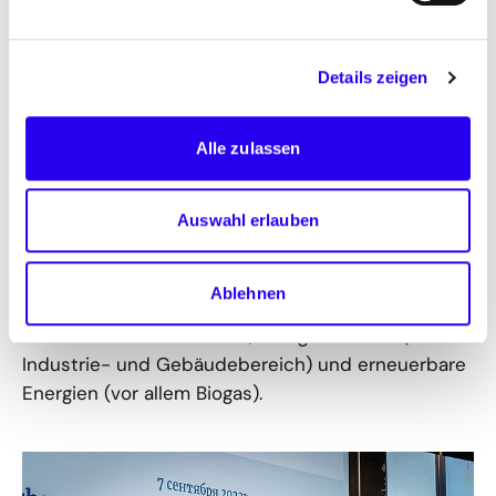
Im Auftrag der Bundesregierung unterstützt die
Details zeigen
dena die kasachische Regierung bei der
Entwicklung und Umsetzung ihrer Energie- und
Alle zulassen
Klimapolitik. Dies umfasst die Beratung zur
Gesetzgebung, die Erarbeitung von Instrumenten
und Maßnahmen sowie die Realisierung konkreter
Auswahl erlauben
Projekte. Darüber hinaus unterstützt die dena
beratend Akteure aus Wirtschaft, Wissenschaft
Ablehnen
und Zivilgesellschaft. Schwerpunktthemen sind
erneuerbarer Wasserstoff, Energieeffizienz (im
Industrie- und Gebäudebereich) und erneuerbare
Energien (vor allem Biogas).