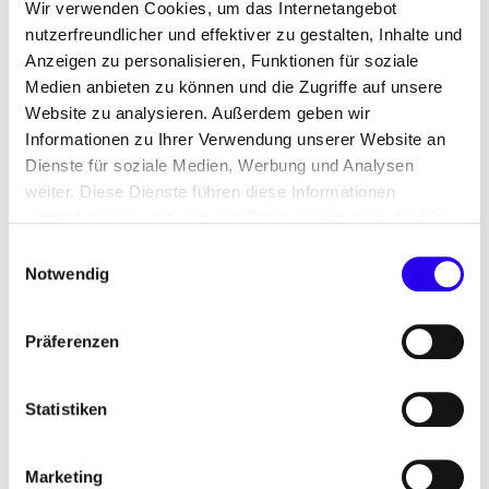
Wir verwenden Cookies, um das Internetangebot
nutzerfreundlicher und effektiver zu gestalten, Inhalte und
Anzeigen zu personalisieren, Funktionen für soziale
©
-sh
shutterstock/
a
r
a
l
Medien anbieten zu können und die Zugriffe auf unsere
Unsere Aufgabe
Website zu analysieren. Außerdem geben wir
Informationen zu Ihrer Verwendung unserer Website an
Vor dem Hintergrund der globalen
Dienste für soziale Medien, Werbung und Analysen
Klimaherausforderungen hat Kasachstan seine
weiter. Diese Dienste führen diese Informationen
möglicherweise mit weiteren Daten zusammen, die Sie
Klimaagenda aktiv weiterentwickelt und die
ihnen bereitgestellt haben oder die Sie im Rahmen Ihrer
Dekarbonisierung der Wirtschaft zu einem
Einwilligungsauswahl
Nutzung der Dienste gesammelt haben.
Notwendig
wichtigen Bereich des Regierungshandelns
gemacht. 2016 ratifizierte Kasachstan das Pariser
Klimaabkommen. 2023 wurde eine nationale
Präferenzen
“Dekarbonisierungsstrategie 2060”
verabschiedet.
Statistiken
Marketing