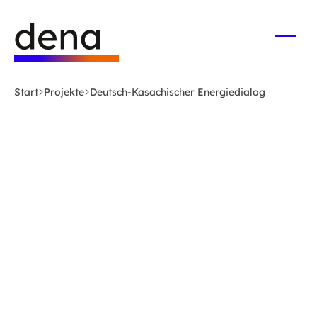
Zum
Logo
Hauptinhalt
Deutsche
springen
Energie-
Menü
öffne
Agentur
(dena)
Start
Projekte
Deutsch-Kasachischer Energiedialog
-
zur
Startseite