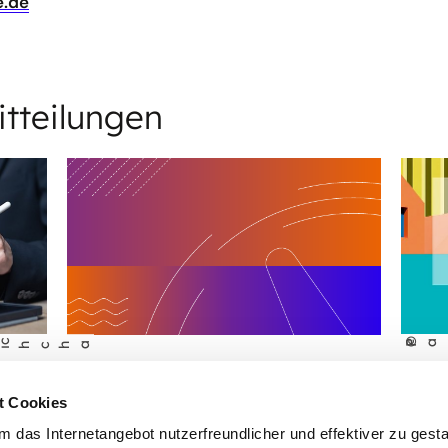
.de
itteilungen
©
Pau
E
hcha
PRESS
PRESSEMELDUNG
t Cookies
Upda
zt
Data Spaces für die
das Internetangebot nutzerfreundlicher und effektiver zu gestal
Gebä
r Pkw
Energiewende nutzen