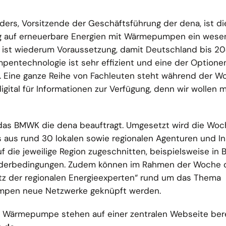
ers, Vorsitzende der Geschäftsführung der dena, ist di
 auf erneuerbare Energien mit Wärmepumpen ein wesen
ist wiederum Voraussetzung, damit Deutschland bis 2
pentechnologie ist sehr effizient und eine der Optione
 Eine ganze Reihe von Fachleuten steht während der W
tal für Informationen zur Verfügung, denn wir wollen m
das BMWK die dena beauftragt. Umgesetzt wird die Woc
s rund 30 lokalen sowie regionalen Agenturen und Ins
f die jeweilige Region zugeschnitten, beispielsweise in 
rderbedingungen. Zudem können im Rahmen der Woche 
 der regionalen Energieexperten“ rund um das Thema
pen neue Netzwerke geknüpft werden.
r Wärmepumpe stehen auf einer zentralen Webseite bere