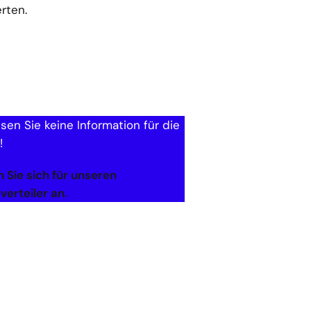
erten.
sen Sie keine Information für die
!
 Sie sich für unseren
verteiler an.