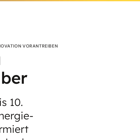
NNOVATION VORANTREIBEN
u
ber
s 10.
nergie-
rmiert