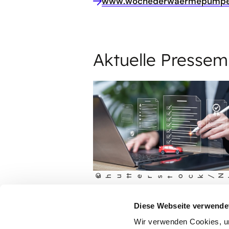
www.wochederwaermepumpe
Aktuelle Pressem
©
N
c
shu
t
terst
ock/
i
PRESSEMELDUNG
Diese Webseite verwende
Neues Online-Tool unterstüt
Wir verwenden Cookies, um 
beim Kauf verbrauchsarme