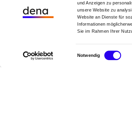
und Anzeigen zu personalis
unsere Website zu analysi
„Pkw Energie Check“ der dena sc
Website an Dienste für so
Transparenz über CO2-Emissione
Informationen möglicherwe
Energieverbräuche und laufende
Sie im Rahmen Ihrer Nutz
und Ladekosten
Einwilligungsauswahl
Notwendig
gehe
Abonnieren Sie unseren Newslet
nach
oben
Folgen Sie uns auf