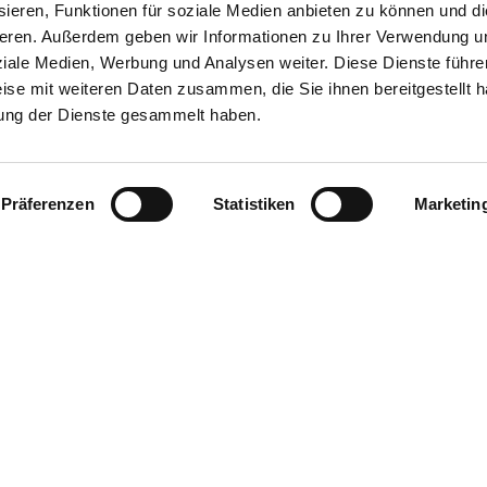
ieren, Funktionen für soziale Medien anbieten zu können und die
Wärm
eren. Außerdem geben wir Informationen zu Ihrer Verwendung u
hafft
Rund 50 Akteure aus Energie- und
ziale Medien, Werbung und Analysen weiter. Diese Dienste führe
Erstm
n,
Digitalwirtschaft fordern den Aufbau
ise mit weiteren Daten zusammen, die Sie ihnen bereitgestellt h
Wärm
 Tank-
von Data Spaces. Das gemeinsame
ung der Dienste gesammelt haben.
verka
Ziel: die Energiewende beschleunigen,
Wärme
Kosten senken und die digitale
viele
Souveränität in Deutschland...
Präferenzen
Statistiken
Marketin
währe
Markt..
Anmelden
ter