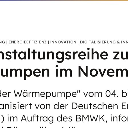
UNG
ENERGIEEFFIZIENZ
INNOVATION
DIGITALISIERUNG & I
staltungsreihe z
umpen im Novem
der Wärmepumpe" vom 04. bi
nisiert von der Deutschen E
) im Auftrag des BMWK, info