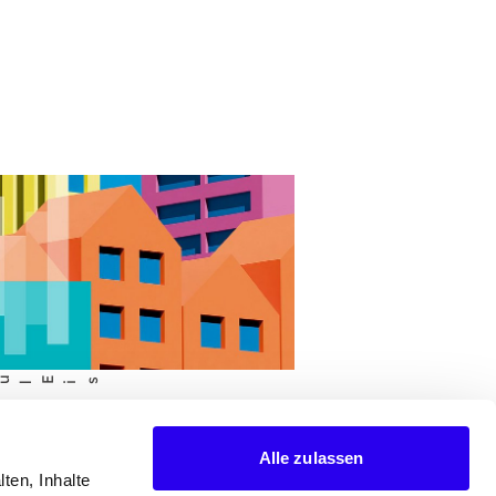
s
l
i
EMELDUNG
tebericht dena-
Alle zulassen
ten, Inhalte
udereport 2026: