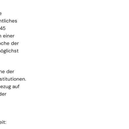
e
tliches
045
n einer
oche der
öglichst
he der
titutionen.
Bezug auf
der
it: