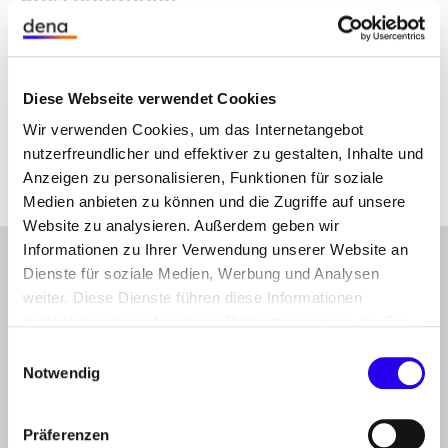
Presseanfragen
Bei Fragen gerne direkt Kontakt aufnehmen!
Unser Presseteam
Diese Webseite verwendet Cookies
Wir verwenden Cookies, um das Internetangebot
nutzerfreundlicher und effektiver zu gestalten, Inhalte und
Anzeigen zu personalisieren, Funktionen für soziale
Medien anbieten zu können und die Zugriffe auf unsere
Website zu analysieren. Außerdem geben wir
Informationen zu Ihrer Verwendung unserer Website an
gehe
Dienste für soziale Medien, Werbung und Analysen
Anmelden
Abonnieren Sie unseren Newsletter
nach
weiter. Diese Dienste führen diese Informationen
oben
Folgen Sie uns auf
Linkedin
Mastodon
Youtube
möglicherweise mit weiteren Daten zusammen, die Sie
ihnen bereitgestellt haben oder die Sie im Rahmen Ihrer
Einwilligungsauswahl
Nutzung der Dienste gesammelt haben.
Notwendig
THEMEN
der dena
Präferenzen