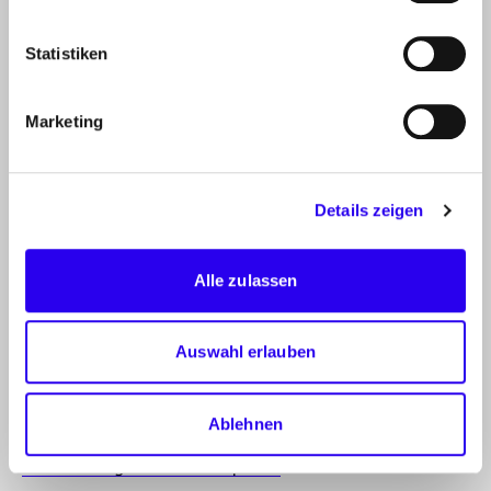
PROJEKTE
der dena
Statistiken
INFOCENTER
Artikel, Events, Presse
Marketing
ÜBER DIE DENA
Mission, Organisation, Jobs
Details zeigen
KONTAKT
Deutsche Energie-Agentur GmbH (dena)
Alle zulassen
Chausseestraße 128a
10115 Berlin
Auswahl erlauben
Zum Kontaktformular
HOTLINES
Ablehnen
Hotline Energie-Effizienz-Experten