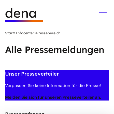
Zum
Logo
Hauptinhalt
Deutsche
springen
Energie-
Menü
öffne
Agentur
(dena)
Start
Infocenter
Pressebereich
-
zur
Alle Pressemeldungen
Startseite
Unser Presseverteiler
Verpassen Sie keine Information für die Presse!
Melden Sie sich für unseren Presseverteiler an.