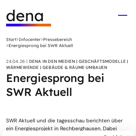
Zum
Logo
Hauptinhalt
Deutsche
springen
Energie-
Menü
öffne
Agentur
(dena)
Start
Infocenter
Pressebereich
-
Energiesprong bei SWR Aktuell
zur
Startseite
24.04.26
DENA IN DEN MEDIEN
GESCHÄFTSMODELLE
WÄRMEWENDE
GEBÄUDE & RÄUME UMBAUEN
Energiesprong bei
SWR Aktuell
SWR Aktuell und die tagesschau berichten über
ein Energiesprojekt in Rechberghausen. Dabei