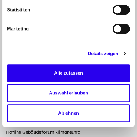
INFOCENTER
Statistiken
Artikel, Events, Presse
ÜBER DIE DENA
Marketing
Mission, Organisation, Jobs
KONTAKT
Details zeigen
Deutsche Energie-Agentur GmbH (dena)
Alle zulassen
Chausseestraße 128a
10115 Berlin
Zum Kontaktformular
Auswahl erlauben
HOTLINES
Ablehnen
Hotline Energie-Effizienz-Experten
Hotline Gebäudeforum klimaneutral