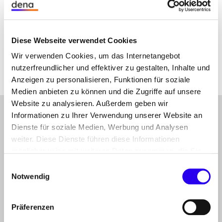
wurde erstmals ein kleineres Wohngebäude seriell
saniert. In den Beiträgen wird anschaulich gezeigt,
wie serielle Sanierung konkret umgesetzt wird.
Diese Webseite verwendet Cookies
Zum Beitrag
Wir verwenden Cookies, um das Internetangebot
nutzerfreundlicher und effektiver zu gestalten, Inhalte und
Anzeigen zu personalisieren, Funktionen für soziale
Medien anbieten zu können und die Zugriffe auf unsere
Website zu analysieren. Außerdem geben wir
Informationen zu Ihrer Verwendung unserer Website an
gehe
Anmelden
Abonnieren Sie unseren Newsletter
nach
Dienste für soziale Medien, Werbung und Analysen
oben
Folgen Sie uns auf
weiter. Diese Dienste führen diese Informationen
Linkedin
Mastodon
Youtube
möglicherweise mit weiteren Daten zusammen, die Sie
ihnen bereitgestellt haben oder die Sie im Rahmen Ihrer
Einwilligungsauswahl
Nutzung der Dienste gesammelt haben.
Notwendig
THEMEN
der dena
PROJEKTE
Präferenzen
der dena