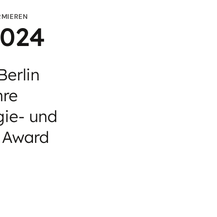
RMIEREN
2024
erlin
hre
gie- und
 Award