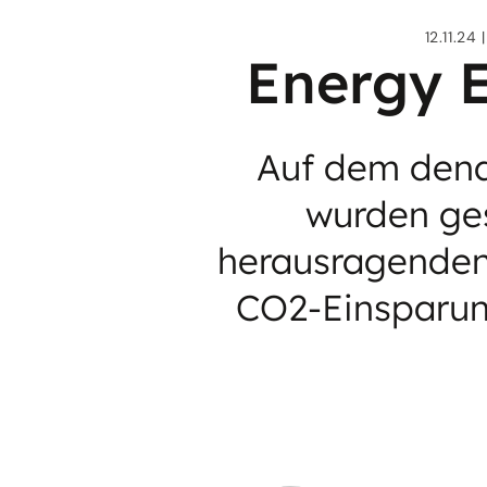
12.11.24
Energy E
Auf dem dena
wurden ges
herausragenden
CO2-Einsparun