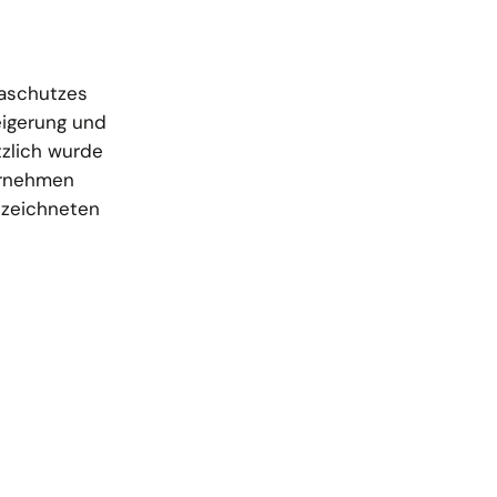
maschutzes
eigerung und
tzlich wurde
ernehmen
gezeichneten