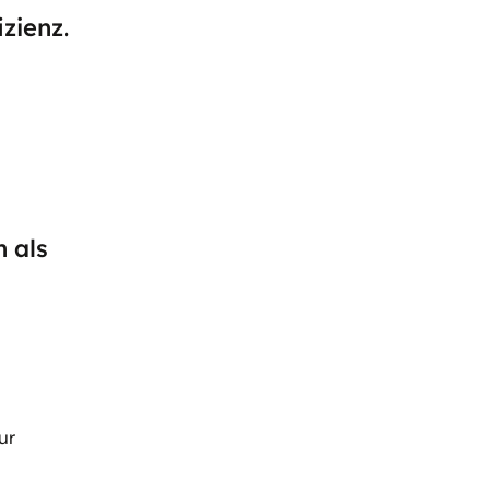
izienz.
 als
ur