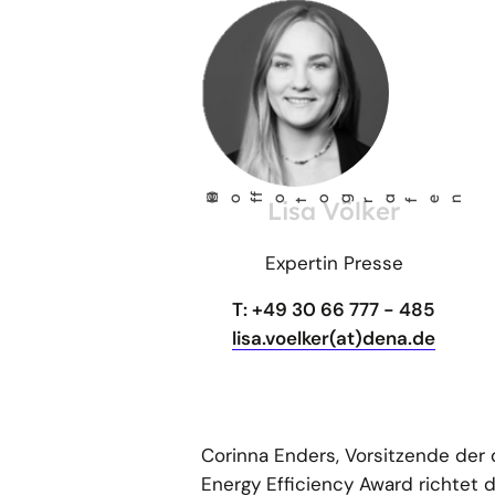
©
Ho
fo
og
a
fen
Lisa Völker
f
t
r
Expertin Presse
T: +49 30 66 777 - 485
lisa.voelker(at)dena.de
Corinna Enders, Vorsitzende der
Energy Efficiency Award richtet 