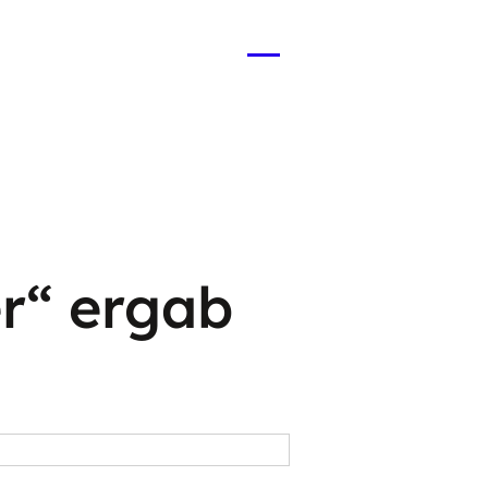
Menü
öffnen
r“ ergab