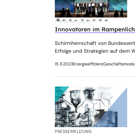
©
pho
o
PRESSEMELDUNG
hek
t
t
Innovatoren im Rampenlich
Schirmherrschaft von Bundeswirt
Erfolge und Strategien auf dem W
15.11.2023
Energieeffizienz
Geschäftsmodel
PRESSEMELDUNG