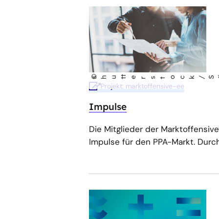
©
io C
shu
t
terst
ock/S
r
f
Projekt: marktoffensive-ee
Impulse
Die Mitglieder der Marktoffensi
Impulse für den PPA-Markt. Dur