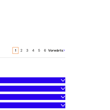
Seite
Seite
Seite
Seite
Seite
Seite
1
2
3
4
5
6
Vorwärts