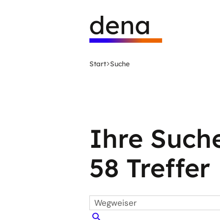
Zum
Logo
Hauptinhalt
Deutsche
springen
Energie-
Agentur
(dena)
Start
Suche
-
zur
Startseite
Ihre Such
58 Treffer
Suchbegriff
Seite
eingeben