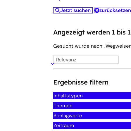
Jetzt
durchsuchen
suchen
Jetzt suchen
zurücksetzen
Angezeigt werden 1 bis 
Gesucht wurde nach „Wegweiser
Sortieren
nach
Ergebnisse filtern
Inhaltstypen
Themen
Schlagworte
Zeitraum