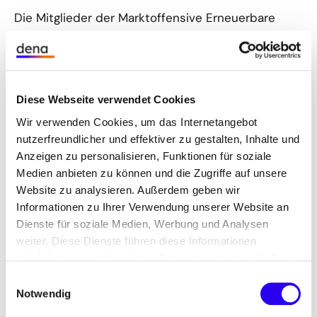
Die Mitglieder der Marktoffensive Erneuerbare
Energien entwickeln gemeinsam wegweisende
Ansätze und setzen wichtige Impulse für den PPA-
Markt. Durch den Austausch von Ideen und die
gemeinsame Erarbeitung von Lösungen gestalten
Diese Webseite verwendet Cookies
sie Standards und schaffen praxisnahe Strategien
Wir verwenden Cookies, um das Internetangebot
für grüne Stromlieferverträge. Diese Plattform ist
nutzerfreundlicher und effektiver zu gestalten, Inhalte und
ideal für Unternehmen, die ihre Expertise
Anzeigen zu personalisieren, Funktionen für soziale
einbringen, sich vernetzen und aktiv an der
Medien anbieten zu können und die Zugriffe auf unsere
Weiterentwicklung des Energiemarkts mitwirken
Website zu analysieren. Außerdem geben wir
möchten.
Informationen zu Ihrer Verwendung unserer Website an
Dienste für soziale Medien, Werbung und Analysen
weiter. Diese Dienste führen diese Informationen
möglicherweise mit weiteren Daten zusammen, die Sie
ihnen bereitgestellt haben oder die Sie im Rahmen Ihrer
Einwilligungsauswahl
Nutzung der Dienste gesammelt haben.
Notwendig