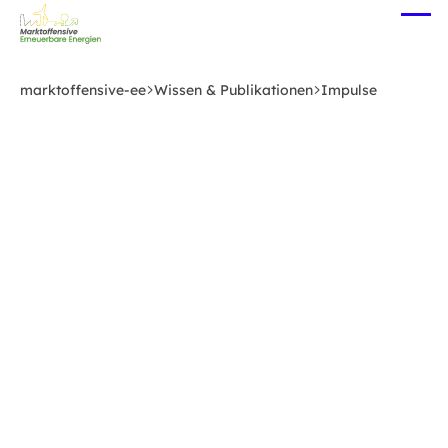
Zum
Me
Hauptinhalt
öff
springen
marktoffensive-ee
Wissen & Publikationen
Impulse