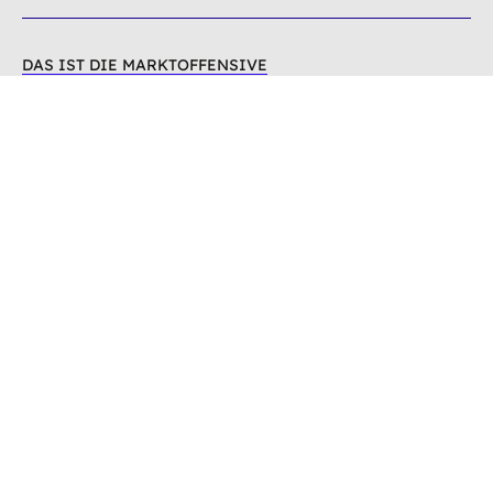
DAS IST DIE MARKTOFFENSIVE
NETZWERK & VERANSTALTUNGEN
WISSEN & PUBLIKATIONEN
NEWS
KONTAKT
Deutsche Energie-Agentur GmbH (dena)
Chausseestraße 128a
10115 Berlin
info(at)dena.de
Zum Kontaktformular