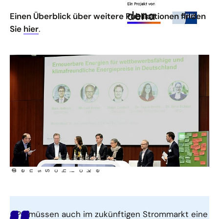
Einen Überblick über weitere Publikationen finden
Sie
hier
.
©
Jens Sch
cke
i
PPA müssen auch im zukünftigen Strommarkt eine