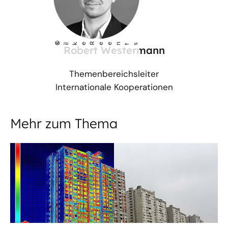
©
S
lke Reents
i
Robert Westermann
Themenbereichsleiter
Internationale Kooperationen
Mehr zum Thema