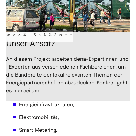
r
W
t
rm
©
Robe
es
e
t
ann
Unser Ansatz
An diesem Projekt arbeiten dena-Expertinnen und
-Experten aus verschiedenen Fachbereichen, um
die Bandbreite der lokal relevanten Themen der
Energiepartnerschaften abzudecken. Konkret geht
es hierbei um
Energieinfrastrukturen,
Elektromobilität,
Smart Metering,