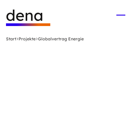
Zum
Logo
Hauptinhalt
Deutsche
springen
Energie-
Menü
öffne
Agentur
(dena)
Start
Projekte
Globalvertrag Energie
-
zur
Startseite