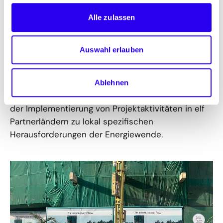
Neben der dena und anderen Durchführern setzt
Alle zulassen
die Deutsche Gesellschaft für Internationale
Zusammenarbeit (GIZ) im Auftrag des
Auswahl erlauben
Bundesministeriums für Wirtschaft und Energie
(BMWE) 17 Partnerschaften mit Entwicklungs- und
Schwellenländern um. In diesem Kontext
Ablehnen
unterstützt die dena mit ihrer Energieexpertise bei
der Implementierung von Projektaktivitäten in elf
Partnerländern zu lokal spezifischen
Herausforderungen der Energiewende.