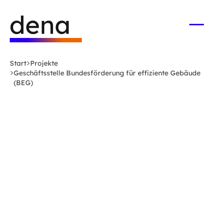
Zum
Logo
Hauptinhalt
Deutsche
springen
Energie-
Menü
öffne
Agentur
(dena)
Start
Projekte
-
Geschäftsstelle Bundesförderung für effiziente Gebäude
zur
(BEG)
Startseite