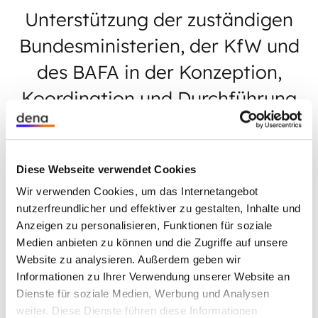
Unterstützung der zuständigen
Bundesministerien, der KfW und
des BAFA in der Konzeption,
Koordination und Durchführung
der Förderung
Diese Webseite verwendet Cookies
Wir verwenden Cookies, um das Internetangebot
Ziel: Abläufe, fachliche Auslegungen und
nutzerfreundlicher und effektiver zu gestalten, Inhalte und
Anzeigen zu personalisieren, Funktionen für soziale
technische Prozesse vereinheitlichen und damit
Medien anbieten zu können und die Zugriffe auf unsere
die Wirkung der BEG erhöhen.
Website zu analysieren. Außerdem geben wir
Informationen zu Ihrer Verwendung unserer Website an
Themen: Energieeffizienz, Erneuerbare Energien,
Dienste für soziale Medien, Werbung und Analysen
Förderung, Gebäude & Räume umbauen
weiter. Diese Dienste führen diese Informationen