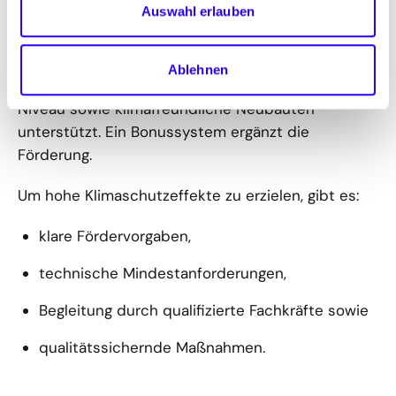
Auswahl erlauben
Per Zuschuss zu den Investitionskosten werden
Einzelmaßnahmen zur Sanierung gefördert. Über
zinsvergünstigte Kredite werden
Ablehnen
Gebäudesanierungen auf ein Effizienzgebäude-
Niveau sowie klimafreundliche Neubauten
unterstützt. Ein Bonussystem ergänzt die
Förderung.
Um hohe Klimaschutzeffekte zu erzielen, gibt es:
klare Fördervorgaben,
technische Mindestanforderungen,
Begleitung durch qualifizierte Fachkräfte sowie
qualitätssichernde Maßnahmen.