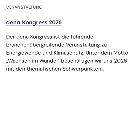
VERANSTALTUNG
dena Kongress 2026
Der dena Kongress ist die führende
branchenübergreifende Veranstaltung zu
Energiewende und Klimaschutz. Unter dem Motto
„Wachsen im Wandel“ beschäftigen wir uns 2026
mit den thematischen Schwerpunkten...
gehe
Anmelden
Abonnieren Sie unseren Newsletter
nach
oben
Folgen Sie uns auf
Linkedin
Mastodon
Youtube