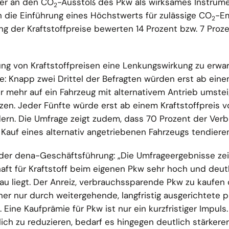
uer an den CO
-Ausstoß des Pkw als wirksames Instrume
2
 die Einführung eines Höchstwerts für zulässige CO
-E
2
ng der Kraftstoffpreise bewerten 14 Prozent bzw. 7 Proze
ng von Kraftstoffpreisen eine Lenkungswirkung zu erwar
e: Knapp zwei Drittel der Befragten würden erst ab ein
er mehr auf ein Fahrzeug mit alternativem Antrieb umste
zen. Jeder Fünfte würde erst ab einem Kraftstoffpreis v
dern. Die Umfrage zeigt zudem, dass 70 Prozent der Verb
Kauf eines alternativ angetriebenen Fahrzeugs tendieren
der dena-Geschäftsführung: „Die Umfrageergebnisse ze
aft für Kraftstoff beim eigenen Pkw sehr hoch und deut
au liegt. Der Anreiz, verbrauchssparende Pkw zu kaufen
aher nur durch weitergehende, langfristig ausgerichtete
ine Kaufprämie für Pkw ist nur ein kurzfristiger Impuls
ich zu reduzieren, bedarf es hingegen deutlich stärkerer