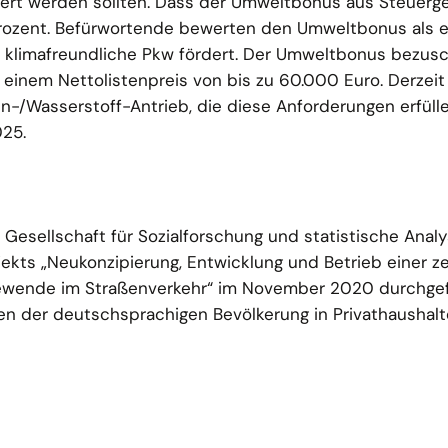
ert werden sollten. Dass der Umweltbonus aus Steuerg
 Prozent. Befürwortende bewerten den Umweltbonus als e
r klimafreundliche Pkw fördert. Der Umweltbonus bezus
 einem Nettolistenpreis von bis zu 60.000 Euro. Derzeit
n-/Wasserstoff-Antrieb, die diese Anforderungen erfülle
025.
 Gesellschaft für Sozialforschung und statistische Ana
kts „Neukonzipierung, Entwicklung und Betrieb einer ze
iewende im Straßenverkehr“ im November 2020 durchgef
en der deutschsprachigen Bevölkerung in Privathaushalt