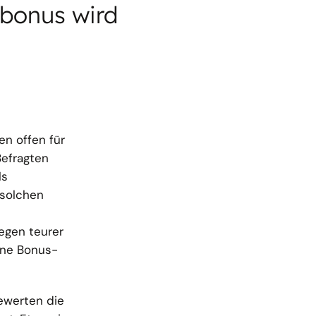
tbonus wird
en offen für
Befragten
ls
 solchen
egen teurer
ene Bonus-
ewerten die