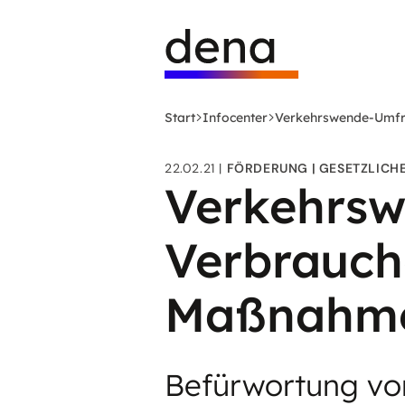
Zum
Logo
Hauptinhalt
Deutsche
springen
Energie-
Agentur
(dena)
Start
Infocenter
Verkehrswende-Umfra
-
zur
22.02.21
FÖRDERUNG
GESETZLICH
Startseite
Verkehrsw
Verbrauche
Maßnahme
Befürwortung vo