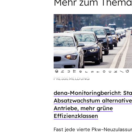
Mehr zum Thema
©
G
shu
t
terst
ock/
ub
i
PRESSEMELDUNG
dena-Monitoringbericht: St
Absatzwachstum alternative
Antriebe, mehr grüne
Effizienzklassen
Fast jede vierte Pkw-Neuzulassu