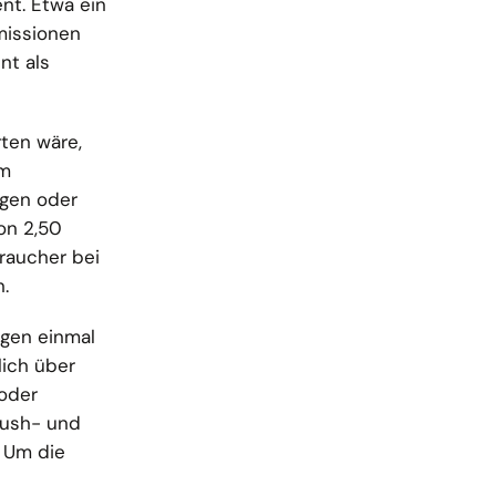
nt. Etwa ein
missionen
nt als
ten wäre,
em
igen oder
on 2,50
raucher bei
.
igen einmal
lich über
 oder
 push- und
. Um die