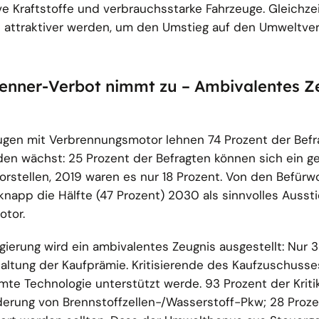
ive Kraftstoffe und verbrauchsstarke Fahrzeuge. Gleichz
attraktiver werden, um den Umstieg auf den Umweltve
enner-Verbot nimmt zu – Ambivalentes Z
eugen mit Verbrennungsmotor lehnen 74 Prozent der Befr
en wächst: 25 Prozent der Befragten können sich ein ge
orstellen, 2019 waren es nur 18 Prozent. Von den Befür
knapp die Hälfte (47 Prozent) 2030 als sinnvolles Auss
otor.
rung wird ein ambivalentes Zeugnis ausgestellt: Nur 3
taltung der Kaufprämie. Kritisierende des Kaufzuschuss
te Technologie unterstützt werde. 93 Prozent der Kriti
derung von Brennstoffzellen-/Wasserstoff-Pkw; 28 Proz