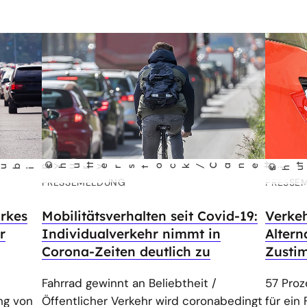
©
t
e
s
m
i
t
©
shu
t
terst
ock/Cane
t
n Yury
shu
t
r
t
ock/S
le F
gh
i
PRESSEMELDUNG
PRESSE
arkes
Mobilitätsverhalten seit Covid-19:
Verke
r
Individualverkehr nimmt in
Altern
Corona-Zeiten deutlich zu
Zusti
Fahrrad gewinnt an Beliebtheit /
57 Proz
ng von
Öffentlicher Verkehr wird coronabedingt
für ein