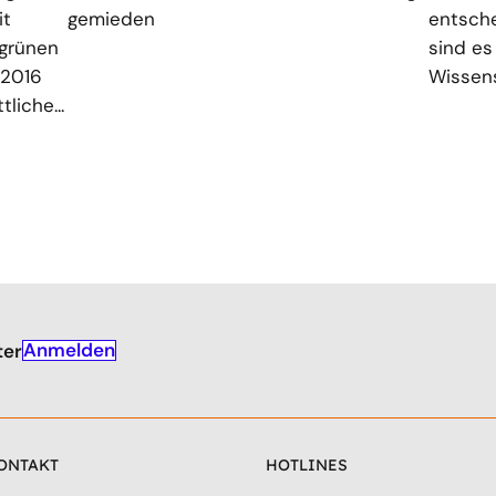
it
gemieden
entsche
 grünen
sind es
 2016
Wissens
liche...
Anmelden
ter
ONTAKT
HOTLINES