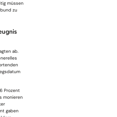
eitig müssen
rbund zu
eugnis
agten ab.
nerelles
wortenden
tiegsdatum
6 Prozent
es monieren
ker
ent gaben