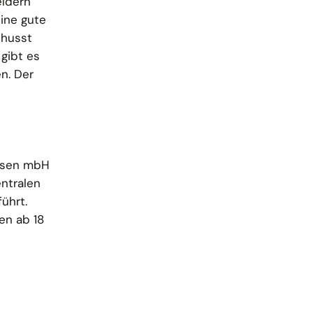
eldern
ine gute
chusst
 gibt es
n. Der
lysen mbH
ntralen
ührt.
en ab 18