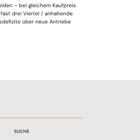
iden – bei gleichem Kaufpreis
Mehrfachanrechnunge
 fast drei Viertel / anhaltende
reale Treibhausgasein
defizite über neue Antriebe
SUCHE