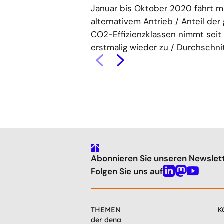
Januar bis Oktober 2020 fährt m
alternativem Antrieb / Anteil der
CO2-Effizienzklassen nimmt seit
erstmalig wieder zu / Durchschnitt
gehe
Abonnieren Sie unseren Newslet
nach
oben
Folgen Sie uns auf
Linkedin
Mastodon
Youtube
THEMEN
K
der dena