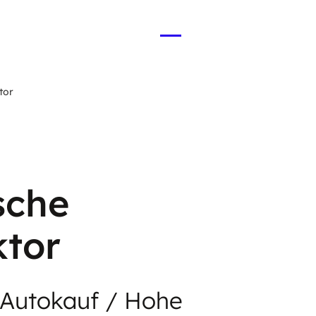
Menü
öffnen
tor
sche
tor
Autokauf / Hohe