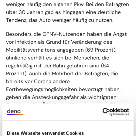
weniger häufig den eigenen Pkw. Bei den Befragten
über 30 Jahren gab es hingegen eine deutliche
Tendenz, das Auto weniger häufig zu nutzen.
Besonders die ÖPNV-Nutzenden haben die Angst
vor Infektion als Grund für Veränderung des
Mobilitätsverhaltens angegeben (69 Prozent),
ähnliche verhält es sich bei Menschen, die
regelmäßig mit der Bahn gefahren sind (64
Prozent). Auch die Mehrheit der Befragten, die
bereits vor Corona andere
Fortbewegungsmöglichkeiten bevorzugt haben,
geben die Ansteckungsgefahr als wichtigsten
Grund an, den ÖPNV zu meiden (zwischen 53 und
56 Prozent).
Eine höhere Taktung von Bussen und Bahnen (91
Diese Webseite verwendet Cookies
Prozent) und die Ausweitung von Fahrradwegen