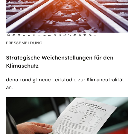
©
shutterstock/hxdy
l
PRESSEMELDUNG
Strategische Weichenstellungen für den
Klimaschutz
dena kündigt neue Leitstudie zur Klimaneutralität
an.