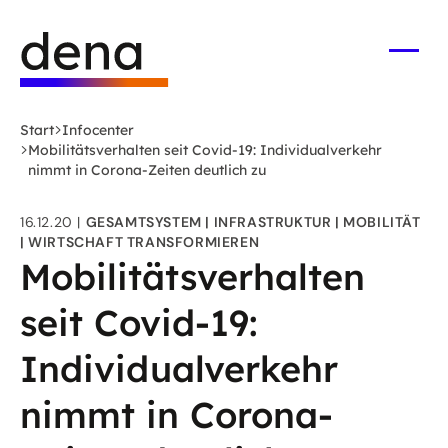
Zum
Logo
Hauptinhalt
Deutsche
springen
Energie-
Menü
öffne
Agentur
(dena)
Start
Infocenter
-
Mobilitätsverhalten seit Covid-19: Individualverkehr
zur
nimmt in Corona-Zeiten deutlich zu
Startseite
16.12.20
GESAMTSYSTEM
INFRASTRUKTUR
MOBILITÄT
WIRTSCHAFT TRANSFORMIEREN
Mobilitätsverhalten
seit Covid-19:
Individualverkehr
nimmt in Corona-