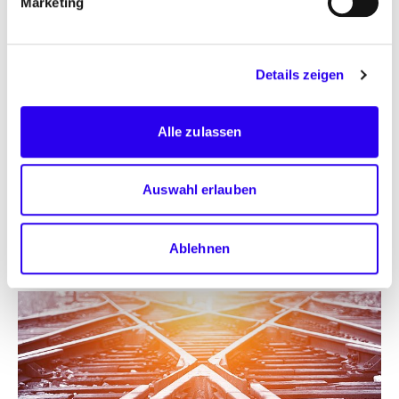
Marketing
„Neukonzipierung, Entwicklung und Betrieb einer
zentralen Informationsplattform zur Energiewende
im Straßenverkehr“ durchgeführt. Telefonisch
Details zeigen
befragt wurden 1.002 Personen der
deutschsprachigen Bevölkerung in
Privathaushalten ab 18 Jahren.
Alle zulassen
Lesen Sie mehr:
Link zu Grafiken und
Auswahl erlauben
Informationen der Umfrage
Ablehnen
Mehr zum Thema