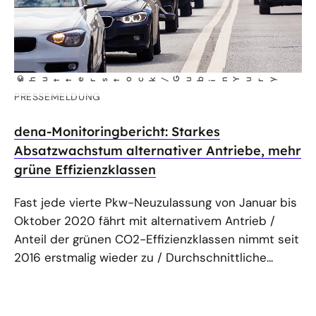
©
n Yury
shutterstock/Gub
i
PRESSEMELDUNG
dena-Monitoringbericht: Starkes
Absatzwachstum alternativer Antriebe, mehr
grüne Effizienzklassen
Fast jede vierte Pkw-Neuzulassung von Januar bis
Oktober 2020 fährt mit alternativem Antrieb /
Anteil der grünen CO2-Effizienzklassen nimmt seit
2016 erstmalig wieder zu / Durchschnittliche...