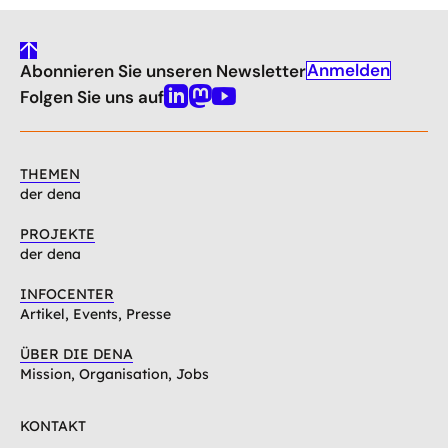
gehe
Anmelden
Abonnieren Sie unseren Newsletter
nach
oben
Folgen Sie uns auf
Linkedin
Mastodon
Youtube
THEMEN
der dena
PROJEKTE
der dena
INFOCENTER
Artikel, Events, Presse
ÜBER DIE DENA
Mission, Organisation, Jobs
KONTAKT