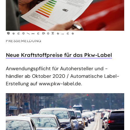
©
dena/Ingo He
ne
i
PRESSEMELDUNG
Neue Kraftstoffpreise für das Pkw-Label
Anwendungspflicht für Autohersteller und -
händler ab Oktober 2020 / Automatische Label-
Erstellung auf www.pkw-label.de.