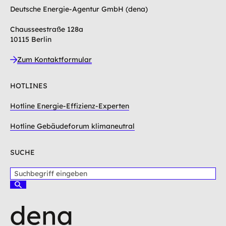
Deutsche Energie-Agentur GmbH (dena)
Chausseestraße 128a
10115 Berlin
Zum Kontaktformular
HOTLINES
Hotline Energie-Effizienz-Experten
Hotline Gebäudeforum klimaneutral
SUCHE
S
u
S
c
u
c
h
h
b
e
e
n