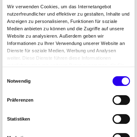
(69) werden als besonders sinnvolle
Wir verwenden Cookies, um das Internetangebot
Einzelmaßnahmen für den zukünftigen Verkehr
nutzerfreundlicher und effektiver zu gestalten, Inhalte und
Anzeigen zu personalisieren, Funktionen für soziale
gesehen. Die Abschaffung von Busspuren, um
Medien anbieten zu können und die Zugriffe auf unsere
temporär mehr Pkw-Verkehr aufzunehmen, werden
Website zu analysieren. Außerdem geben wir
mehrheitlich abgelehnt (83 Prozent). Immerhin 59
Informationen zu Ihrer Verwendung unserer Website an
Prozent haben auch Gefallen an der kurzfristigen
Dienste für soziale Medien, Werbung und Analysen
Einrichtung von Pop-Up-Fahrradwegen gefunden.
weiter. Diese Dienste führen diese Informationen
40 Prozent wünschen sich sogar eine Verlängerung
möglicherweise mit weiteren Daten zusammen, die Sie
dieser Maßnahme über die Corona-Krise hinaus.
ihnen bereitgestellt haben oder die Sie im Rahmen Ihrer
Einwilligungsauswahl
34 Prozent allerdings haben sich grundlegend
Nutzung der Dienste gesammelt haben.
Notwendig
gegen eine solche Maßnahme ausgesprochen.
Präferenzen
Zur Umfrage
Die Umfrage wurde von der Forsa Gesellschaft für
Statistiken
Sozialforschung und statistische Analysen mbH
(Forsa) im Rahmen der dena-Projekts