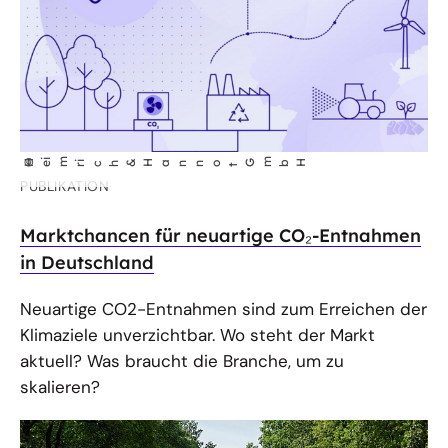
©
He
im
Gm
bH
r
ich & Hannot
PUBLIKATION
Marktchancen für neuartige CO₂-Entnahmen
in Deutschland
Neuartige CO2-Entnahmen sind zum Erreichen der
Klimaziele unverzichtbar. Wo steht der Markt
aktuell? Was braucht die Branche, um zu
skalieren?