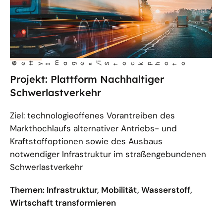
©
t
m
ages/
i
Get
y I
Stockphoto
Projekt: Plattform Nachhaltiger
Schwerlastverkehr
Ziel: technologieoffenes Vorantreiben des
Markthochlaufs alternativer Antriebs- und
Kraftstoffoptionen sowie des Ausbaus
notwendiger Infrastruktur im straßengebundenen
Schwerlastverkehr
Themen: Infrastruktur, Mobilität, Wasserstoff,
Wirtschaft transformieren