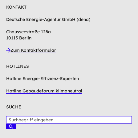
KONTAKT
Deutsche Energie-Agentur GmbH (dena)
Chausseestraße 128a
10115 Berlin
Zum Kontaktformular
HOTLINES
Hotline Energie-Effizienz-Experten
Hotline Gebäudeforum klimaneutral
SUCHE
S
u
S
c
u
c
h