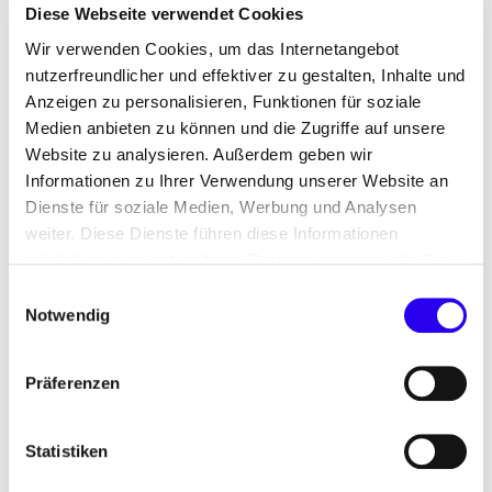
Diese Webseite verwendet Cookies
Bewerbung auf staatliche
Wir verwenden Cookies, um das Internetangebot
Förderung für emissionsfreie
nutzerfreundlicher und effektiver zu gestalten, Inhalte und
Nutzfahrzeuge
Anzeigen zu personalisieren, Funktionen für soziale
Medien anbieten zu können und die Zugriffe auf unsere
Website zu analysieren. Außerdem geben wir
Insgesamt haben sich 39 % der befragten
Informationen zu Ihrer Verwendung unserer Website an
Schwerlasttransportunternehmen auf staatliche
Dienste für soziale Medien, Werbung und Analysen
Förderung für Nullemissionsfahrzeuge beworben.
weiter. Diese Dienste führen diese Informationen
Die meisten Anträge waren erfolgreich. Jedoch
möglicherweise mit weiteren Daten zusammen, die Sie
gibt rund ein Viertel der befragten Unternehmen
ihnen bereitgestellt haben oder die Sie im Rahmen Ihrer
Einwilligungsauswahl
an, keinen Antrag auf Förderung gestellt zu haben,
Nutzung der Dienste gesammelt haben.
Notwendig
da die Fördersumme nicht ausgereicht hätte. Die
nötigen Informationen zur Förderung
Präferenzen
emissionsfreier Lkw und Sattelzugmaschinen sind
somit den meisten Teilnehmenden bekannt.
Statistiken