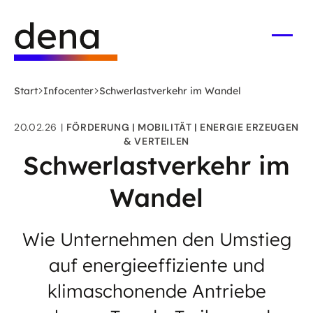
Zum
Logo
Hauptinhalt
Deutsche
springen
Energie-
Menü
öffne
Agentur
(dena)
Start
Infocenter
Schwerlastverkehr im Wandel
-
zur
20.02.26
FÖRDERUNG
MOBILITÄT
ENERGIE ERZEUGEN
Startseite
& VERTEILEN
Schwerlastverkehr im
Wandel
Wie Unternehmen den Umstieg
auf energieeffiziente und
klimaschonende Antriebe