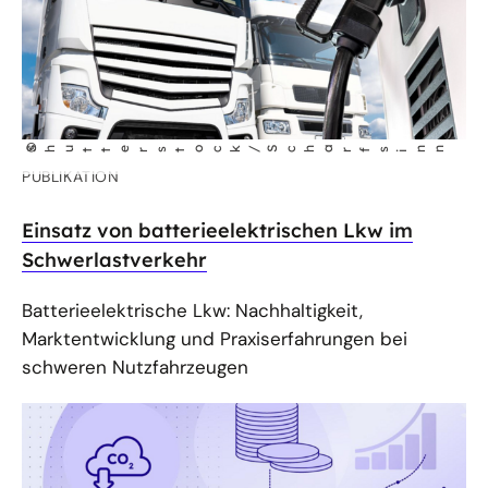
©
Shutterstock/Scha
rfs
nn
i
PUBLIKATION
Einsatz von batterieelektrischen Lkw im
Schwerlastverkehr
Batterieelektrische Lkw: Nachhaltigkeit,
Marktentwicklung und Praxiserfahrungen bei
schweren Nutzfahrzeugen