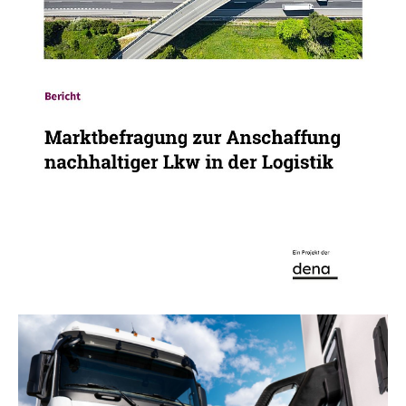
15.12.25
PUBLIKATION
Marktbefragung zur Anschaffung
nachhaltiger Lkw in der Logistik
Anschaffungspläne und Hürden für
batterieelektrische, wasserstoffbasierte und
gasbetriebene mittlere und schwere
Nutzfahrzeuge sowie die dazugehörige
Infrastruktur
Mehr zum Thema