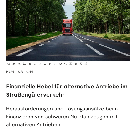
t
M
l
n
©
shut
erstock/
ck
i
PUBLIKATION
Finanzielle Hebel für alternative Antriebe im
Straßengüterverkehr
Herausforderungen und Lösungsansätze beim
Finanzieren von schweren Nutzfahrzeugen mit
alternativen Antrieben