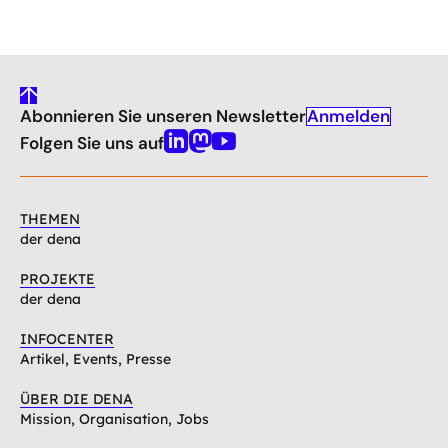
gehe
Anmelden
Abonnieren Sie unseren Newsletter
nach
oben
Folgen Sie uns auf
Linkedin
Mastodon
Youtube
THEMEN
der dena
PROJEKTE
der dena
INFOCENTER
Artikel, Events, Presse
ÜBER DIE DENA
Mission, Organisation, Jobs