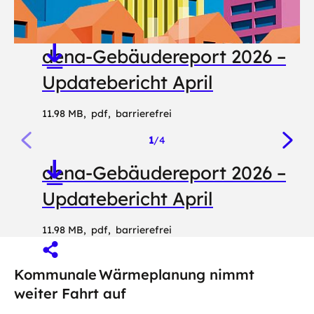
dena-Gebäudereport 2026 –
Updatebericht April
11.98 MB
pdf
barrierefrei
Kurzlink
1
/
4
kopieren
dena-Gebäudereport 2026 –
Bild
B
vergrößern
v
Updatebericht April
11.98 MB
pdf
barrierefrei
Kurzlink
Kommunale Wärmeplanung nimmt
kopieren
weiter Fahrt auf