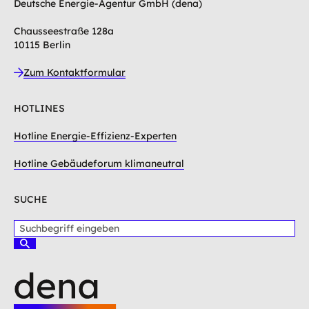
Deutsche Energie-Agentur GmbH (dena)
Chausseestraße 128a
10115 Berlin
Zum Kontaktformular
HOTLINES
Hotline Energie-Effizienz-Experten
Hotline Gebäudeforum klimaneutral
SUCHE
S
u
S
c
u
c
h
h
b
e
e
n