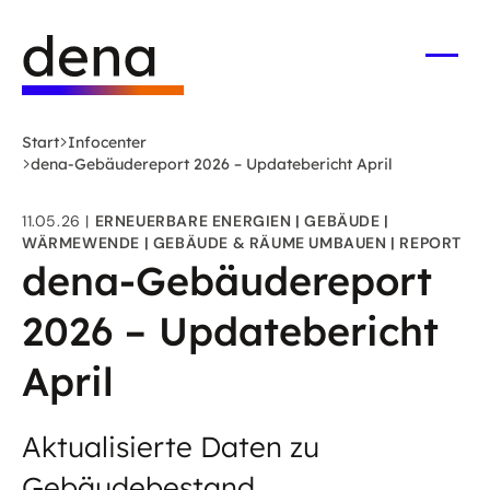
Zum
Logo
Hauptinhalt
Deutsche
springen
Energie-
Menü
öffne
Agentur
(dena)
Start
Infocenter
-
dena-Gebäudereport 2026 – Updatebericht April
zur
Startseite
11.05.26
ERNEUERBARE ENERGIEN
GEBÄUDE
WÄRMEWENDE
GEBÄUDE & RÄUME UMBAUEN
REPORT
dena-Gebäudereport
2026 – Updatebericht
April
Aktualisierte Daten zu
Gebäudebestand,