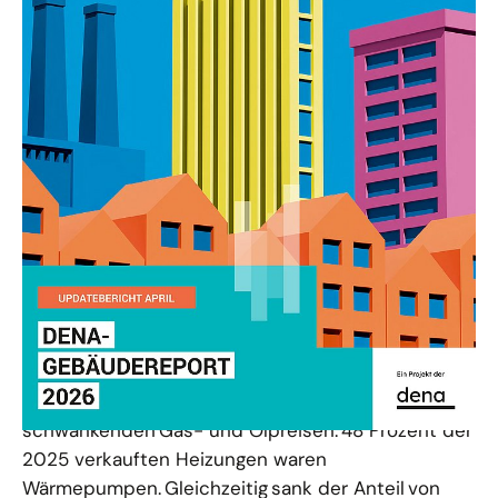
Wärmewende dank BEG-Förderung,
Hausbesitzenden und Handwerk
Hausbesitzende und das Handwerk treiben die
Wärmewende weiter voran. Sie setzen -
auch dank der Förderung für BEG-
Einzelmaßnahmen - immer stärker auf erneuerbare
Wärme und machen sich unabhängiger von
schwankenden Gas- und Ölpreisen. 48 Prozent der
2025 verkauften Heizungen waren
Wärmepumpen. Gleichzeitig sank der Anteil von