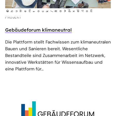
m
t
s
i
l
©
shut
er
tock/Rawp
xe
co
.
PROJEKT
Gebäudeforum klimaneutral
Die Plattform stellt Fachwissen zum klimaneutralen
Bauen und Sanieren bereit. Wesentliche
Bestandteile sind Zusammenarbeit im Netzwerk,
innovative Werkstätten für Wissensaufbau und
eine Plattform für...