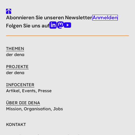
gehe
Anmelden
Abonnieren Sie unseren Newsletter
nach
oben
Folgen Sie uns auf
Linkedin
Mastodon
Youtube
THEMEN
der dena
PROJEKTE
der dena
INFOCENTER
Artikel, Events, Presse
ÜBER DIE DENA
Mission, Organisation, Jobs
KONTAKT