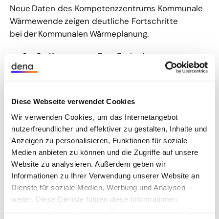
Neue Daten des Kompetenzzentrums Kommunale
Wärmewende zeigen deutliche Fortschritte
bei der Kommunalen Wärmeplanung.
Große Kommunen
: Zum Ende des ersten
Quartals haben rund 56 Prozent der großen
Kommunen mit über 100.000 Einwohnenden
ihre Wärmeplanung bereits abgeschlossen.
Diese Webseite verwendet Cookies
Weitere 44 Prozent befinden sich noch im
Wir verwenden Cookies, um das Internetangebot
Prozess.
nutzerfreundlicher und effektiver zu gestalten, Inhalte und
Mittlere Kommunen
:
Anzeigen zu personalisieren, Funktionen für soziale
Auch mittlere Kommunen sind
Medien anbieten zu können und die Zugriffe auf unsere
Website zu analysieren. Außerdem geben wir
vorangekommen. 84 Prozent der Städte und
Informationen zu Ihrer Verwendung unserer Website an
Gemeinden mit 10.000 bis 100.000
Dienste für soziale Medien, Werbung und Analysen
Einwohnenden haben ihre Wärmeplanung
weiter. Diese Dienste führen diese Informationen
bereits begonnen oder abgeschlossen.
möglicherweise mit weiteren Daten zusammen, die Sie