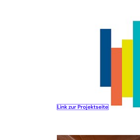
Ziel: Kräfte bündeln, um Klimane
Fachpartnernetzwerk nutzen; Imp
Themen: Energieausweis, Energi
Laufzeit: seit 2020
Link zur Projektseite