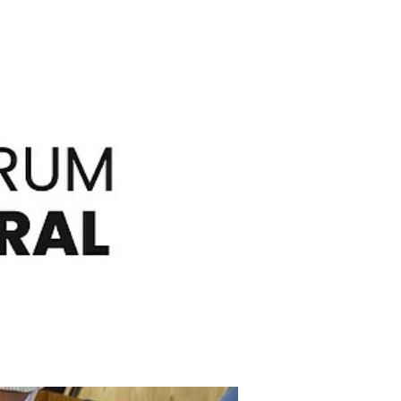
ch Zusammenarbeit im
wende, Gebäude & Räume umbauen