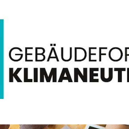
utralität im Gebäudesektor zu erreichen; Synergien dur
ulse setzen und Wissen verbreiten
eeffizienz, Gesetzlicher Rahmen, Innovation, Wärme