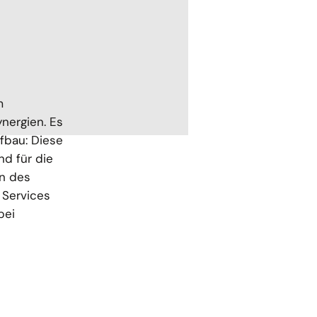
m
nergien. Es
fbau: Diese
d für die
en des
 Services
bei