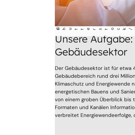
©
shu
tt
erst
ock/Kanghopho
t
Unsere Aufgabe: 
Gebäudesektor
Der Gebäudesektor ist für etwa
Gebäudebereich rund drei Millione
Klimaschutz und Energiewende nu
energetischen Bauens und Saniere
von einem groben Überblick bis t
Formaten und Kanälen Informatio
verbreitet Energiewendeerfolge,