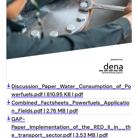
grünen Wasserstoffprojekten
Auf der Grundlage von Literaturrecherche und
bestehender Bewertungsrahmen für grüne
Wasserstoff- und PtX-Projekte liefert diese
Analyse eine systematische Darstellung der
sozialen...
Berichte und Diskussionspapiere
Discussion_Paper_Water_Consumption_of_Po
werfuels.pdf
810.95 KB
pdf
Combined_Factsheets_Powerfuels_Applicatio
n_Fields.pdf
2.76 MB
pdf
GAP-
Paper_Implementation_of_the_RED_II_in__th
e_transport_sector.pdf
3.53 MB
pdf