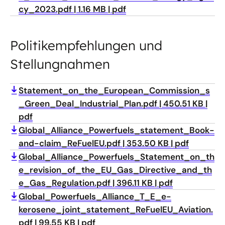
cy_2023.pdf
1.16 MB
pdf
Politikempfehlungen und
Stellungnahmen
Statement_on_the_European_Commission_s
_Green_Deal_Industrial_Plan.pdf
450.51 KB
pdf
Global_Alliance_Powerfuels_statement_Book-
and-claim_ReFuelEU.pdf
353.50 KB
pdf
Global_Alliance_Powerfuels_Statement_on_th
e_revision_of_the_EU_Gas_Directive_and_th
e_Gas_Regulation.pdf
396.11 KB
pdf
Global_Powerfuels_Alliance_T_E_e-
kerosene_joint_statement_ReFuelEU_Aviation.
pdf
99.55 KB
pdf