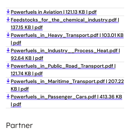
Powerfuels in Aviation
121.13 KB
pdf
Feedstocks_for_the_chemical_industry.pdf
137.15 KB
pdf
Powerfuels_in_Heavy_Transport.pdf
103.01 KB
pdf
Powerfuels_in_Industry__Process_Heat.pdf
92.64 KB
pdf
Powerfuels_in_Public_Road_Transport.pdf
121.74 KB
pdf
Powerfuels_in_Maritime_Transport.pdf
207.22
KB
pdf
Powerfuels_in_Passenger_Cars.pdf
413.36 KB
pdf
Partner