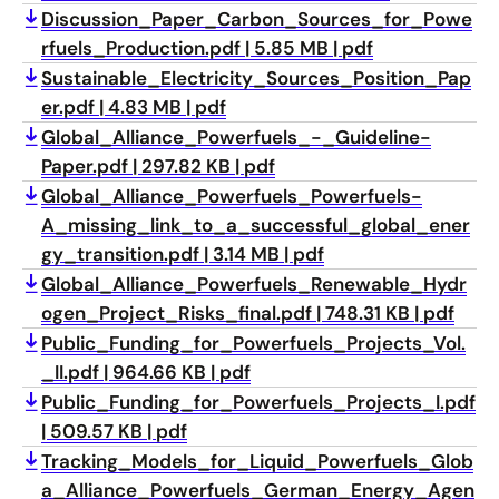
Discussion_Paper_Carbon_Sources_for_Powe
rfuels_Production.pdf
5.85 MB
pdf
Sustainable_Electricity_Sources_Position_Pap
er.pdf
4.83 MB
pdf
Global_Alliance_Powerfuels_-_Guideline-
Paper.pdf
297.82 KB
pdf
Global_Alliance_Powerfuels_Powerfuels-
A_missing_link_to_a_successful_global_ener
gy_transition.pdf
3.14 MB
pdf
Global_Alliance_Powerfuels_Renewable_Hydr
ogen_Project_Risks_final.pdf
748.31 KB
pdf
Public_Funding_for_Powerfuels_Projects_Vol.
_II.pdf
964.66 KB
pdf
Public_Funding_for_Powerfuels_Projects_I.pdf
509.57 KB
pdf
Tracking_Models_for_Liquid_Powerfuels_Glob
a_Alliance_Powerfuels_German_Energy_Agen