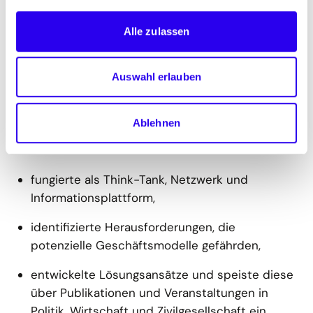
Schwerpunktthemen im Lenkungsausschuss
festzulegen. Sie brachten ihre Praxiserfahrungen in
Alle zulassen
die Arbeitsgruppen ein. Im Projekt erhielten sie
Einblicke und strategische Orientierung in Bezug
Auswahl erlauben
auf die sich im Aufbau befindlichen
Geschäftsfelder entlang der Wasserstoff-
Wertschöpfungskette.
Ablehnen
Die Allianz...
fungierte als Think-Tank, Netzwerk und
Informationsplattform,
identifizierte Herausforderungen, die
potenzielle Geschäftsmodelle gefährden,
entwickelte Lösungsansätze und speiste diese
über Publikationen und Veranstaltungen in
Politik, Wirtschaft und Zivilgesellschaft ein,