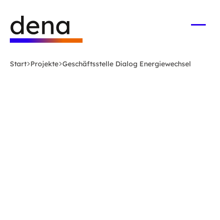
Zum
Logo
Hauptinhalt
Deutsche
springen
Energie-
Menü
öffne
Agentur
(dena)
Start
Projekte
Geschäftsstelle Dialog Energiewechsel
-
zur
Startseite