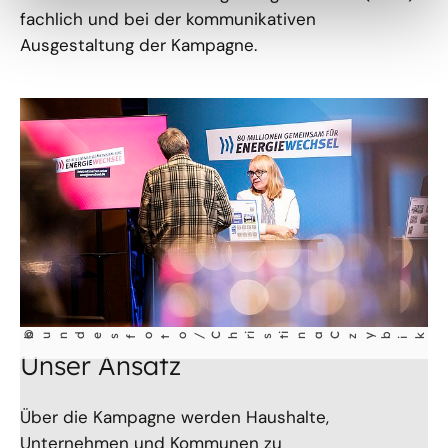
fachlich und bei der kommunikativen
Ausgestaltung der Kampagne.
©
ina Czyb
bundesfoto/Chr
ist
k
i
Unser Ansatz
Über die Kampagne werden Haushalte,
Unternehmen und Kommunen zu