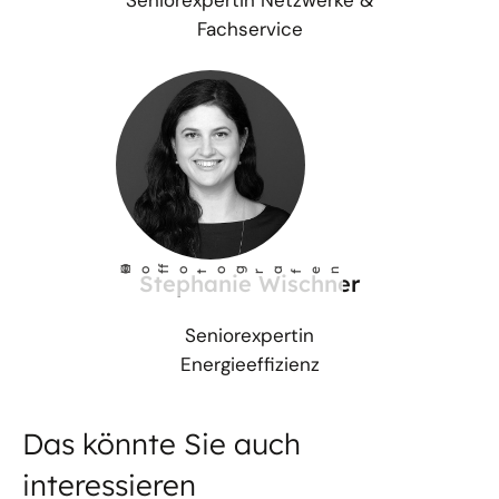
Seniorexpertin Netzwerke &
Fachservice
©
Ho
fotog
a
r
fen
f
Stephanie Wischner
Seniorexpertin
Energieeffizienz
Das könnte Sie auch
interessieren