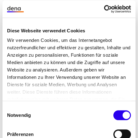
Themen: Energieeffizienz, Erneuerbare Energien,
Förderung, Gebäude, Gesetzlicher Rahmen,
Kommunen, Wirtschaft transformieren
Diese Webseite verwendet Cookies
Laufzeit: Seit 2020
Wir verwenden Cookies, um das Internetangebot
Link zur Projektseite
nutzerfreundlicher und effektiver zu gestalten, Inhalte und
Anzeigen zu personalisieren, Funktionen für soziale
Medien anbieten zu können und die Zugriffe auf unsere
Website zu analysieren. Außerdem geben wir
Informationen zu Ihrer Verwendung unserer Website an
Dienste für soziale Medien, Werbung und Analysen
weiter. Diese Dienste führen diese Informationen
möglicherweise mit weiteren Daten zusammen, die Sie
ihnen bereitgestellt haben oder die Sie im Rahmen Ihrer
Einwilligungsauswahl
Nutzung der Dienste gesammelt haben.
Notwendig
Präferenzen
BMW
©
K