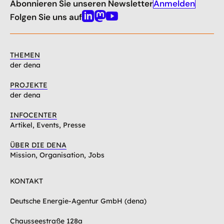
Anmelden
Abonnieren Sie unseren Newsletter
nach
oben
Folgen Sie uns auf
Linkedin
Mastodon
Youtube
THEMEN
der dena
PROJEKTE
der dena
INFOCENTER
Artikel, Events, Presse
ÜBER DIE DENA
Mission, Organisation, Jobs
KONTAKT
Deutsche Energie-Agentur GmbH (dena)
Chausseestraße 128a