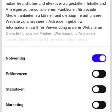
nutzerfreundlicher und effektiver zu gestalten, Inhalte und
Anzeigen zu personalisieren, Funktionen für soziale
Medien anbieten zu können und die Zugriffe auf unsere
Telefon
Website zu analysieren. Außerdem geben wir
Informationen zu Ihrer Verwendung unserer Website an
Dienste für soziale Medien, Werbung und Analysen
E-Mail-Adresse
*
weiter. Diese Dienste führen diese Informationen
möglicherweise mit weiteren Daten zusammen, die Sie
ihnen bereitgestellt haben oder die Sie im Rahmen Ihrer
Einwilligungsauswahl
Nutzung der Dienste gesammelt haben.
Notwendig
Ihre Auswahl zur Nutzung
Präferenzen
Die dena und das BMWE dürfen meine
personenbezogenen Daten nutzen, um mich im
Rahmen des Dialog Energiewechsel zu
Statistiken
kontaktieren. Dies betrifft insbesondere
Einladungen zu Gesprächen und
Marketing
Fachveranstaltungen sowie Fachinformationen