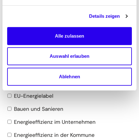
rund um die Themen Erneuerbare Energien und
Energieeffizienz.
Details zeigen
Einverständnis
*
Ja, ich bin einverstanden
Alle zulassen
Mich interessieren besonders
Auswahl erlauben
diese Themen:
Ablehnen
Energieeffiziente Produkte/Ökodesign
EU-Energielabel
Bauen und Sanieren
Energieeffizienz im Unternehmen
Energieeffizienz in der Kommune