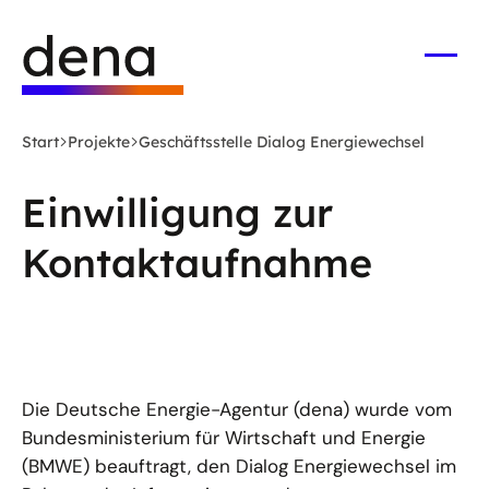
Zum
Logo
Hauptinhalt
Deutsche
springen
Energie-
Menü
öffne
Agentur
(dena)
Start
Projekte
Geschäftsstelle Dialog Energiewechsel
-
zur
Einwilligung zur
Startseite
Kontaktaufnahme
Die Deutsche Energie-Agentur (dena) wurde vom
Bundesministerium für Wirtschaft und Energie
(BMWE) beauftragt, den Dialog Energiewechsel im