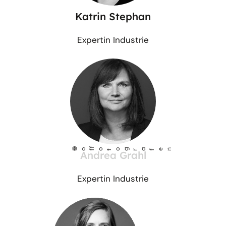
Katrin Stephan
Expertin Industrie
©
Ho
fotog
a
r
fen
f
Andrea Grahl
Expertin Industrie