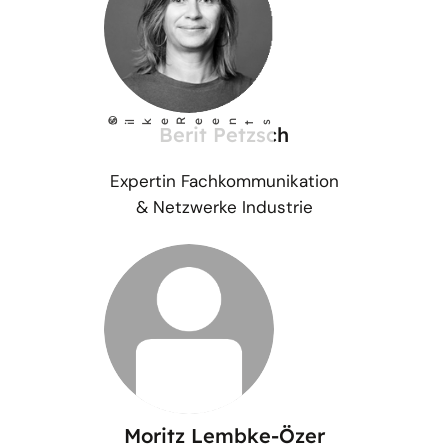
©
S
lke Reents
i
Berit Petzsch
Expertin Fachkommunikation
& Netzwerke Industrie
Moritz Lembke-Özer