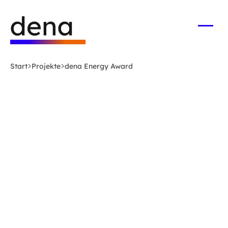
Zum
Logo
Hauptinhalt
Deutsche
springen
Energie-
Menü
öffne
Agentur
(dena)
Start
Projekte
dena Energy Award
-
zur
Startseite