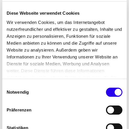
Jetzt bewerben für den dena Energy Award 2026
Diese Webseite verwendet Cookies
Wir verwenden Cookies, um das Internetangebot
nutzerfreundlicher und effektiver zu gestalten, Inhalte und
Anzeigen zu personalisieren, Funktionen für soziale
Medien anbieten zu können und die Zugriffe auf unsere
Website zu analysieren. Außerdem geben wir
Informationen zu Ihrer Verwendung unserer Website an
Dienste für soziale Medien, Werbung und Analysen
weiter. Diese Dienste führen diese Informationen
möglicherweise mit weiteren Daten zusammen, die Sie
ihnen bereitgestellt haben oder die Sie im Rahmen Ihrer
t
y
W
©
Ge
m
ages/
t
Einwilligungsauswahl
t
I
es
end61
Unsere Aufgabe
Nutzung der Dienste gesammelt haben.
Notwendig
Mit dem renommierten „dena Energy Award“
Präferenzen
(ehemals „Energy Efficiency Award“) zeichnet die
dena seit 2007 herausragende Energieeffizienz-
Statistiken