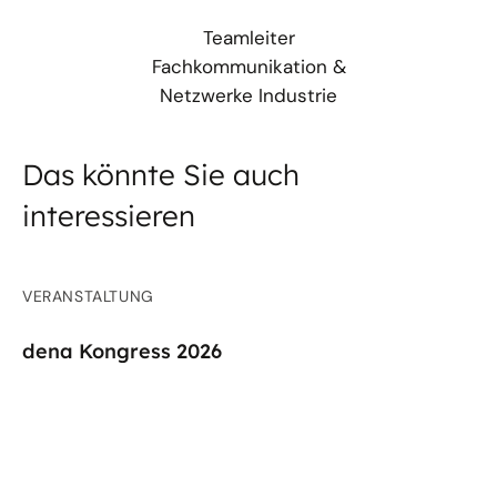
Teamleiter
Fachkommunikation &
Netzwerke Industrie
Das könnte Sie auch
interessieren
VERANSTALTUNG
dena Kongress 2026
Der dena Kongress ist die führende
branchenübergreifende Veranstaltung zu
Energiewende und Klimaschutz. Unter dem Motto
„Wachsen im Wandel“ beschäftigen wir uns 2026