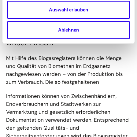
Auswahl erlauben
öffnet
©
dena
Funktionsweise des Biogasregisters
Bild
in
Ablehnen
einer
vergrößerten
Unser Ansatz
Darstellung
Mit Hilfe des Biogasregisters können die Menge
und Qualität von Biomethan im Erdgasnetz
nachgewiesen werden – von der Produktion bis
zum Verbrauch. Die so festgehaltenen
Informationen können von Zwischenhändlern,
Endverbrauchern und Stadtwerken zur
Vermarktung und gesetzlich erforderlichen
Dokumentation verwendet werden. Entsprechend
den geltenden Qualitäts- und
Sicherheitsanforderungen wird das Biogasregister