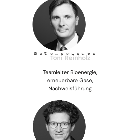
©
Ho
fotog
a
r
fen
f
Toni Reinholz
Teamleiter Bioenergie,
erneuerbare Gase,
Nachweisführung