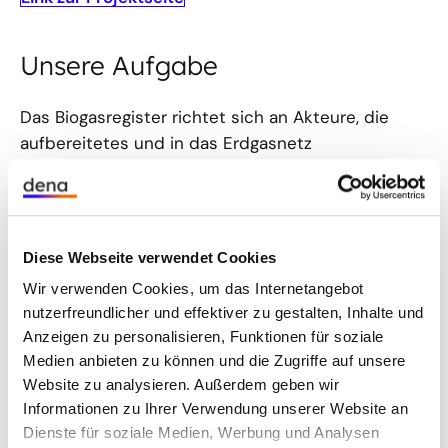
Unsere Aufgabe
Das Biogasregister richtet sich an Akteure, die
aufbereitetes und in das Erdgasnetz
eingespeistes Biogas produzieren, handeln oder
verbrauchen. Es ermöglicht die Dokumentation
von Nachweisen für die Verwendung von
Biomethan, insbesondere für:
Diese Webseite verwendet Cookies
Wir verwenden Cookies, um das Internetangebot
die Strom- und Wärmeproduktion (EEG),
nutzerfreundlicher und effektiver zu gestalten, Inhalte und
die Einsparung von Energie und Nutzung
Anzeigen zu personalisieren, Funktionen für soziale
erneuerbarer Energien zur Wärme- und
Medien anbieten zu können und die Zugriffe auf unsere
Website zu analysieren. Außerdem geben wir
Kälteerzeugung in Gebäuden (GEG),
Informationen zu Ihrer Verwendung unserer Website an
das europäische Emissionshandelssystem (EU-
Dienste für soziale Medien, Werbung und Analysen