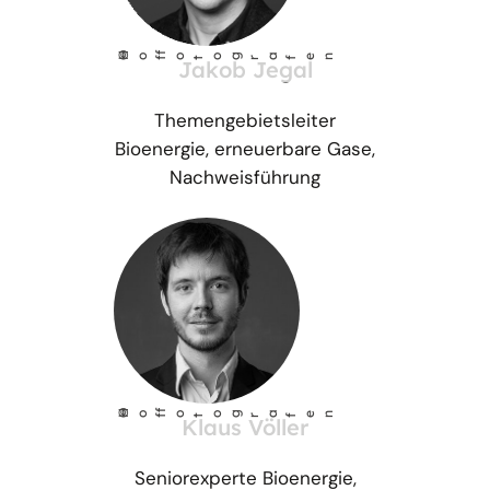
©
Ho
fotog
a
r
fen
f
Jakob Jegal
Themengebietsleiter
Bioenergie, erneuerbare Gase,
Nachweisführung
©
Ho
fotog
a
r
fen
f
Klaus Völler
Seniorexperte Bioenergie,