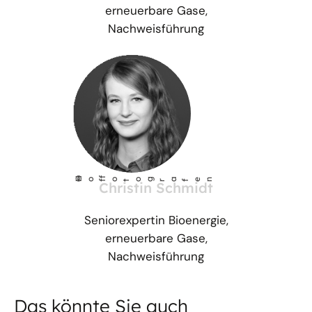
erneuerbare Gase,
Nachweisführung
©
Ho
fotog
a
r
fen
f
Christin Schmidt
Seniorexpertin Bioenergie,
erneuerbare Gase,
Nachweisführung
Das könnte Sie auch