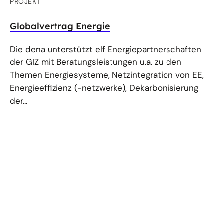
PROJEKT
Globalvertrag Energie
Die dena unterstützt elf Energiepartnerschaften
der GIZ mit Beratungsleistungen u.a. zu den
Themen Energiesysteme, Netzintegration von EE,
Energieeffizienz (-netzwerke), Dekarbonisierung
der...
PUBLIKATION
Zertifizierung „Zero Carbon District in
Operation“ in China
Das Factsheet beschreibt, wie sich die dena
durch die Entwicklung und Zertifizierung „Zero
Carbon District in Operation“ für die klimaneutrale