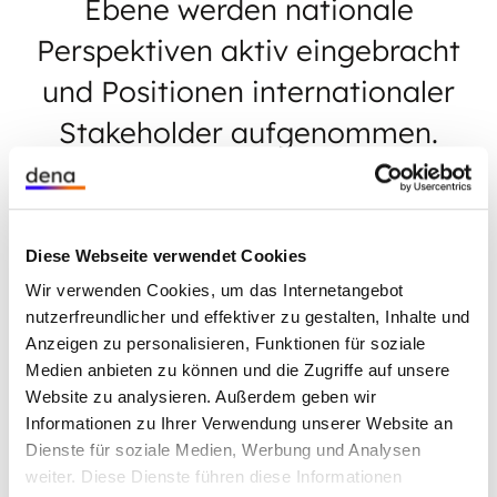
Ebene werden nationale
Perspektiven aktiv eingebracht
und Positionen internationaler
Stakeholder aufgenommen.
Diese Webseite verwendet Cookies
Ziel: Klimaschutz im Gebäudesektor auf globaler
Wir verwenden Cookies, um das Internetangebot
Ebene stärken.
nutzerfreundlicher und effektiver zu gestalten, Inhalte und
Themen: Energieeffizienz, Gebäude, Internationale
Anzeigen zu personalisieren, Funktionen für soziale
Medien anbieten zu können und die Zugriffe auf unsere
Partnerschaft, Global vernetzen
Website zu analysieren. Außerdem geben wir
Laufzeit: seit 2023
Informationen zu Ihrer Verwendung unserer Website an
Dienste für soziale Medien, Werbung und Analysen
weiter. Diese Dienste führen diese Informationen