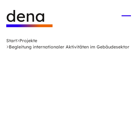
Zum
Logo
Hauptinhalt
Deutsche
springen
Energie-
Menü
öffne
Agentur
(dena)
Start
Projekte
-
Begleitung internationaler Aktivitäten im Gebäudesektor
zur
Startseite