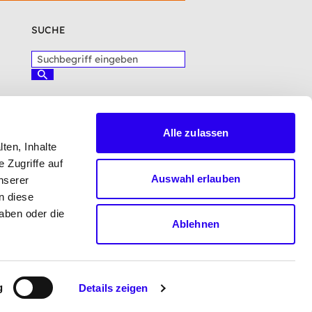
SUCHE
S
u
S
c
u
c
h
h
b
e
e
n
Alle zulassen
g
ten, Inhalte
L
r
o
 Zugriffe auf
i
g
Auswahl erlauben
nserer
f
o
f
n diese
D
e
aben oder die
e
i
Ablehnen
u
n
t
g
s
e
c
b
g
h
Details zeigen
e
e
n