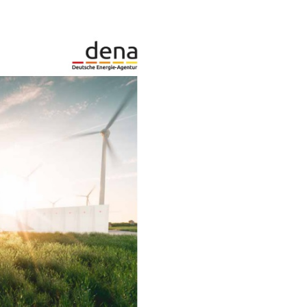
050 klimaneutral oder
tral beziehungsweise