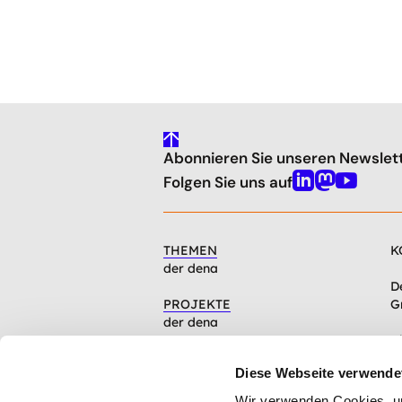
gehe
Abonnieren Sie unseren Newslet
nach
oben
Folgen Sie uns auf
Linkedin
Mastodon
Youtube
THEMEN
K
der dena
D
PROJEKTE
G
der dena
C
INFOCENTER
1
Diese Webseite verwende
Artikel, Events, Presse
Wir verwenden Cookies, um 