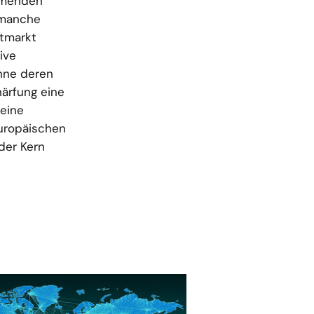
ommenden
 manche
ltmarkt
ive
ohne deren
härfung eine
 eine
europäischen
der Kern