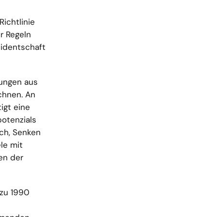
ichtlinie
r Regeln
identschaft
ungen aus
chnen. An
igt eine
potenzials
ch, Senken
le mit
en der
 zu 1990