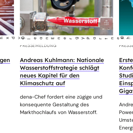
©
©
C
gyPa
nersh
p/Ca
o
ine Scha
shu
tt
erst
ock/po
yg
r
l
l
eanEner
rt
i
r
l
PRESSEMELDUNG
PRESS
ngen
Andreas Kuhlmann: Nationale
Erst
Wasserstoffstrategie schlägt
Konf
neues Kapitel für den
Stud
Klimaschutz auf
Eins
Giga
dena-Chef fordert eine zügige und
konsequente Gestaltung des
Andre
Markthochlaufs von Wasserstoff.
Power
Umste
Energ