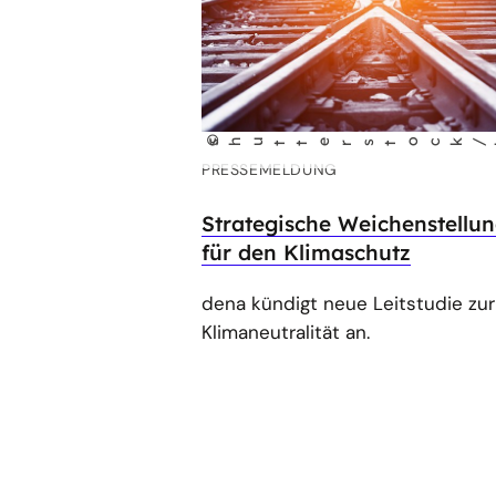
©
shu
tt
erst
ock/hxdy
PRESSEMELDUNG
Strategische Weichenstellu
für den Klimaschutz
dena kündigt neue Leitstudie zur
Klimaneutralität an.