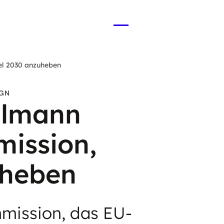
Menü
öffnen
el 2030 anzuheben
IGN
hlmann
ission,
uheben
mission, das EU-