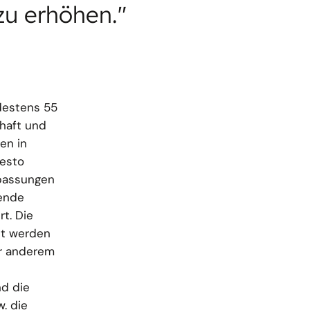
zu erhöhen."
destens 55
haft und
nen in
desto
npassungen
ende
t. Die
ht werden
er anderem
nd die
. die