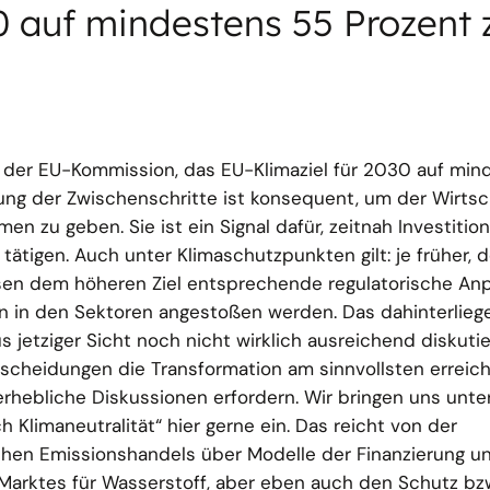
30 auf mindestens 55 Prozent 
 der EU-Kommission, das EU-Klimaziel für 2030 auf min
ung der Zwischenschritte ist konsequent, um der Wirtsc
en zu geben. Sie ist ein Signal dafür, zeitnah Investitio
tätigen. Auch unter Klimaschutzpunkten gilt: je früher, 
ssen dem höheren Ziel entsprechende regulatorische A
in den Sektoren angestoßen werden. Das dahinterlieg
jetziger Sicht noch nicht wirklich ausreichend diskutier
tscheidungen die Transformation am sinnvollsten erreic
 erhebliche Diskussionen erfordern. Wir bringen uns unt
 Klimaneutralität“ hier gerne ein. Das reicht von der
hen Emissionshandels über Modelle der Finanzierung u
Marktes für Wasserstoff, aber eben auch den Schutz bzw