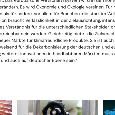
cht. Das europäische Wirtschaftssystem wird in den k
verändern. Es wird Ökonomie und Ökologie vereinen. Für
n als für andere, vor allem für Branchen, die stark im We
ion braucht Verlässlichkeit in der Zielausrichtung, intens
s Verständnis für die unterschiedlichen Stakeholder, 
 erreichbar sein werden. Gleichzeitig bietet die Zielversc
uer Märkte für klimafreundliche Produkte. Sie ist auch
gweisend für die Dekarbonisierung der deutschen und 
ng weiterer Innovationen in handhabbaren Märkten muss 
er und auch auf deutscher Ebene sein.“