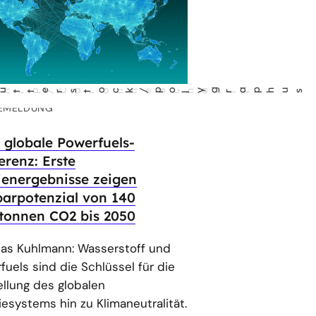
aphus
l
rff
EMELDUNG
e globale Powerfuels-
erenz: Erste
ienergebnisse zeigen
parpotenzial von 140
tonnen CO2 bis 2050
as Kuhlmann: Wasserstoff und
fuels sind die Schlüssel für die
llung des globalen
iesystems hin zu Klimaneutralität.