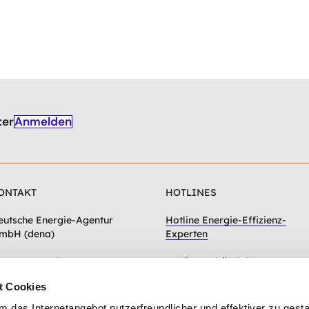
Anmelden
ter
ONTAKT
HOTLINES
eutsche Energie-Agentur
Hotline Energie-Effizienz-
mbH (dena)
Experten
hausseestraße 128a
Hotline Gebäudeforum
0115 Berlin
klimaneutral
t Cookies
Zum Kontaktformular
das Internetangebot nutzerfreundlicher und effektiver zu gestal