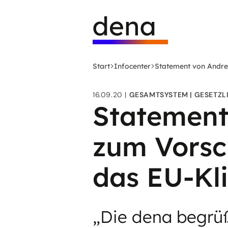
Zum
Logo
Hauptinhalt
Deutsche
springen
Energie-
Agentur
(dena)
Start
Infocenter
Statement von Andre
-
zur
16.09.20
GESAMTSYSTEM
GESETZL
Startseite
Statement
zum Vorsc
das EU-Kl
„Die dena begrü