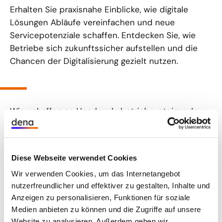
Erhalten Sie praxisnahe Einblicke, wie digitale
Lösungen Abläufe vereinfachen und neue
Servicepotenziale schaffen. Entdecken Sie, wie
Betriebe sich zukunftssicher aufstellen und die
Chancen der Digitalisierung gezielt nutzen.
Wie schaffen es Handwerksbetriebe, steigende
Anforderungen, hohe Ener-giepreise und
zunehmenden Zeitdruck zu meistern und dabei
gleichzeitig ihren Umsatz zu steigern? Die Antwort
Diese Webseite verwendet Cookies
liegt in einem Perspektivwechsel: weg vom
Wir verwenden Cookies, um das Internetangebot
reaktiven Reparaturbetrieb, hin zum
nutzerfreundlicher und effektiver zu gestalten, Inhalte und
datenbasierten Effizienzbetrieb.
Anzeigen zu personalisieren, Funktionen für soziale
Im KEDi Webinar zeigen Expertinnen und Experten,
Medien anbieten zu können und die Zugriffe auf unsere
welches hohe Potenzial im „digitalen
Website zu analysieren. Außerdem geben wir