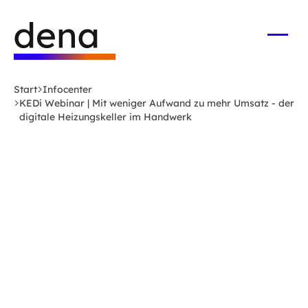
Zum
Logo
Hauptinhalt
Deutsche
springen
Energie-
Menü
öffne
Agentur
(dena)
Start
Infocenter
-
KEDi Webinar | Mit weniger Aufwand zu mehr Umsatz - der
zur
digitale Heizungskeller im Handwerk
Startseite