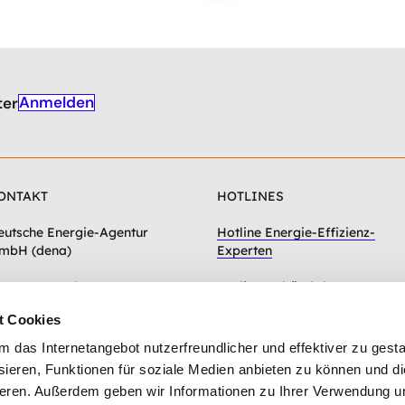
Anmelden
ter
ONTAKT
HOTLINES
eutsche Energie-Agentur
Hotline Energie-Effizienz-
mbH (dena)
Experten
hausseestraße 128a
Hotline Gebäudeforum
0115 Berlin
klimaneutral
t Cookies
Zum Kontaktformular
das Internetangebot nutzerfreundlicher und effektiver zu gestal
ieren, Funktionen für soziale Medien anbieten zu können und die
eren. Außerdem geben wir Informationen zu Ihrer Verwendung u