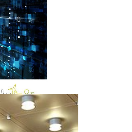
-Main-Gebiet
barländern
zieht
g. Daher
 Überblick