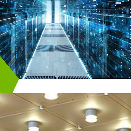
enzentrumskapazitäten befindet sich derzeit im Rhein
d seines großen Finanzsektors, seiner Nähe zu den Nach
tknotens DE-CIX ist dieser Standort sehr attraktiv und 
n an. Weitere Standorte sind deutschlandweit in Planun
igkeit immer weiter an Bedeutung und somit die
 Grünstrom. Das Factsheet bietet Interessierenden einen
 Grünstrom für Rechenzentren zu beziehen.