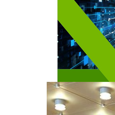
Der Großteil der deutschen Rech
rund um Frankfurt/Main. Aufgrun
und des weltweit größten Interne
infolgedessen viele Rechenzentre
gewinnt der Aspekt der Nachhalt
Zertifizierungsmöglichkeiten von
über die Möglichkeiten via PPAs