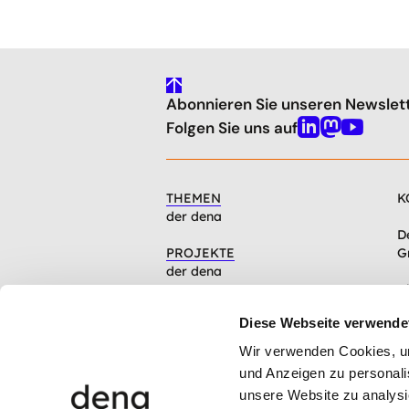
gehe
Abonnieren Sie unseren Newslet
nach
oben
Folgen Sie uns auf
Linkedin
Mastodon
Youtube
THEMEN
K
der dena
D
PROJEKTE
G
der dena
C
INFOCENTER
1
Diese Webseite verwende
Artikel, Events, Presse
Wir verwenden Cookies, um 
ÜBER DIE DENA
und Anzeigen zu personalis
Mission, Organisation, Jobs
unsere Website zu analysi