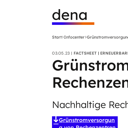
Zum
Logo
Hauptinhalt
Deutsche
springen
Energie-
Agentur
(dena)
Start
Infocenter
Grünstromversorgun
-
zur
03.05.23
FACTSHEET
ERNEUERBAR
Startseite
Grünstrom
Rechenzen
Nachhaltige Rec
Grünstromversorgun
g von Rechenzentren